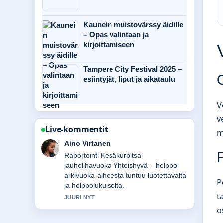
Kaunein muistovärssy äidille
– Opas valintaan ja
kirjoittamiseen
Tampere City Festival 2025 –
O
esiintyjät, liput ja aikataulu
V
v
Live-kommentit
m
Elias Korhonen
P
Vahvaa tarkistustyota liittyen Lennot
Helsinki Berliini – hinnat, lentoyhtiöt
ja.... Useampien medioiden tulisi
P
kirjoittaa nain.
t
3 MIN SITTEN
o