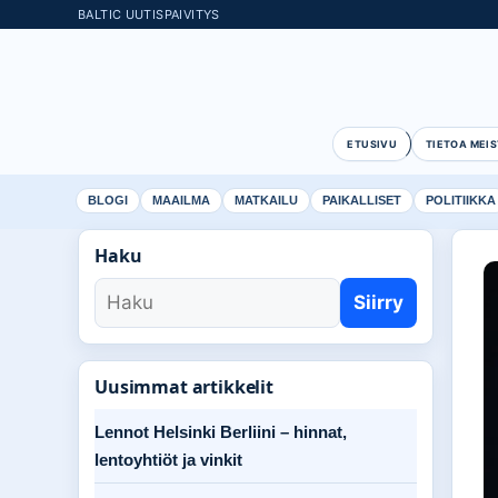
BALTIC UUTISPAIVITYS
ETUSIVU
TIETOA MEIS
BLOGI
MAAILMA
MATKAILU
PAIKALLISET
POLITIIKKA
Haku
Siirry
Uusimmat artikkelit
Lennot Helsinki Berliini – hinnat,
lentoyhtiöt ja vinkit