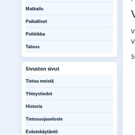
Matkailu
Paikalliset
V
Politiikka
V
Talous
S
Sivuston sivut
Tietoa meistä
Yhteystiedot
Historia
Tietosuojaseloste
Evästekäytäntö