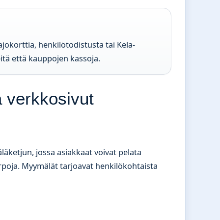
korttia, henkilötodistusta tai Kela-
tä että kauppojen kassoja.
a verkkosivut
etjun, jossa asiakkaat voivat pelata
 arpoja. Myymälät tarjoavat henkilökohtaista