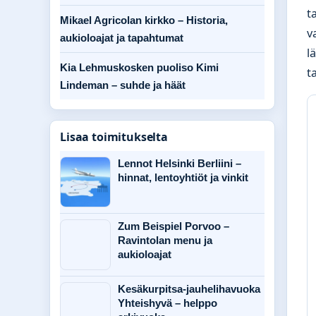
t
Mikael Agricolan kirkko – Historia,
v
aukioloajat ja tapahtumat
l
Kia Lehmuskosken puoliso Kimi
t
Lindeman – suhde ja häät
Lisaa toimitukselta
Lennot Helsinki Berliini –
hinnat, lentoyhtiöt ja vinkit
Zum Beispiel Porvoo –
Ravintolan menu ja
aukioloajat
Kesäkurpitsa-jauhelihavuoka
Yhteishyvä – helppo