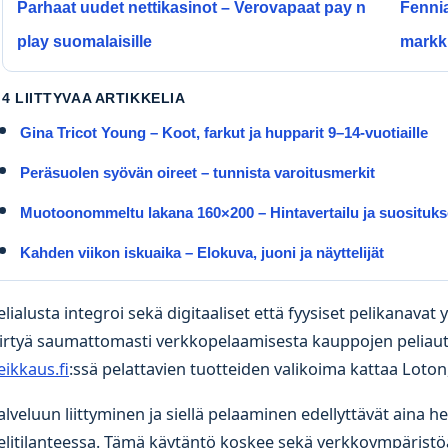
Parhaat uudet nettikasinot – Verovapaat pay n
Fennia
play suomalaisille
markki
4 LIITTYVAA ARTIKKELIA
Gina Tricot Young – Koot, farkut ja hupparit 9–14-vuotiaille
Peräsuolen syövän oireet – tunnista varoitusmerkit
Muotoonommeltu lakana 160×200 – Hintavertailu ja suosituks
Kahden viikon iskuaika – Elokuva, juoni ja näyttelijät
elialusta integroi sekä digitaaliset että fyysiset pelikanavat
iirtyä saumattomasti verkkopelaamisesta kauppojen peliautom
eikkaus.fi
:ssä pelattavien tuotteiden valikoima kattaa Loton,
alveluun liittyminen ja siellä pelaaminen edellyttävät aina 
elitilanteessa. Tämä käytäntö koskee sekä verkkoympäristöä 