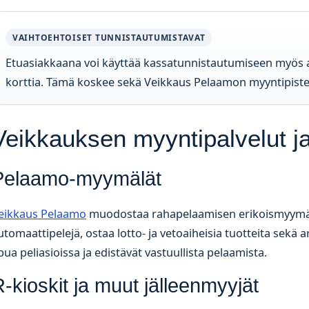
VAIHTOEHTOISET TUNNISTAUTUMISTAVAT
Etuasiakkaana voi käyttää kassatunnistautumiseen myös ajo
korttia. Tämä koskee sekä Veikkaus Pelaamon myyntipistei
Veikkauksen myyntipalvelut j
Pelaamo-myymälät
eikkaus Pelaamo
muodostaa rahapelaamisen erikoismyymäläk
utomaattipelejä, ostaa lotto- ja vetoaiheisia tuotteita sekä
pua peliasioissa ja edistävät vastuullista pelaamista.
-kioskit ja muut jälleenmyyjät