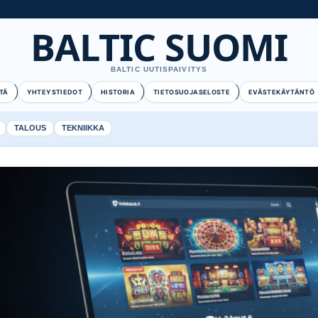
BALTIC SUOMI
BALTIC UUTISPAIVITYS
TÄ
YHTEYSTIEDOT
HISTORIA
TIETOSUOJASELOSTE
EVÄSTEKÄYTÄNTÖ
TALOUS
TEKNIIKKA