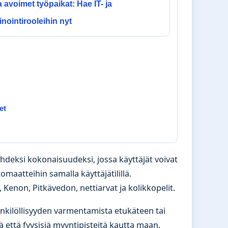
 avoimet työpaikat: Hae IT- ja
nointirooleihin nyt
et
 yhdeksi kokonaisuudeksi, jossa käyttäjät voivat
aatteihin samalla käyttäjätilillä.
 Kenon, Pitkävedon, nettiarvat ja kolikkopelit.
henkilöllisyyden varmentamista etukäteen tai
että fyysisiä myyntipisteitä kautta maan.