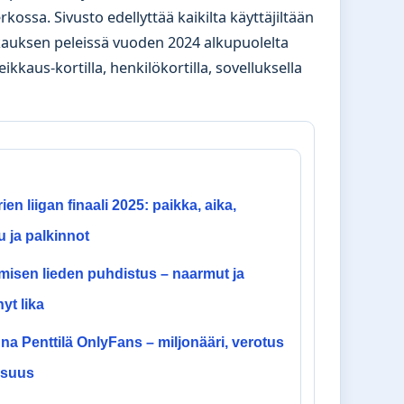
rkossa. Sivusto edellyttää kaikilta käyttäjiltään
kkauksen peleissä vuoden 2024 alkupuolelta
kkaus-kortilla, henkilökortilla, sovelluksella
ien liigan finaali 2025: paikka, aika,
u ja palkinnot
isen lieden puhdistus – naarmut ja
nyt lika
a Penttilä OnlyFans – miljonääri, verotus
kisuus