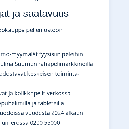
jat ja saatavuus
kokauppa pelien ostoon
mo-myymälät fyysisiin peleihin
olina Suomen rahapelimarkkinoilla
odostavat keskeisen toiminta-
vat ja kolikkopelit verkossa
uhelimilla ja tableteilla
muodoissa vuodesta 2024 alkaen
e numerossa 0200 55000