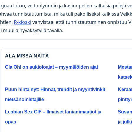
arjoaa loton, vedonlyönnin ja kasinopelien kaltaisia pelejä ve
ahvaa tunnistautumista, mikä tuli pakolliseksi kaikissa Vei
ähtien.
R-kioski
vahvistaa, että tunnistautuminen onnistuu Vei
ai muulla hyväksytyllä tavalla.
ALA MISSA NAITA
Cla Ohl on aukioloajat – myymälöiden ajat
Mestar
katsel
Puun hinta nyt: Hinnat, trendit ja myyntivinkit
Keraam
metsänomistajille
pintty
Lesbian Sex GIF – Ilmaiset fanianimaatiot ja
Susann
opas
ja jul