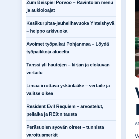
Zum Beispiel Porvoo – Ravintolan menu
ja aukioloajat
Kesäkurpitsa-jauhelihavuoka Yhteishyvä
– helppo arkivuoka
Avoimet työpaikat Pohjanmaa – Löydä
työpaikkoja alueelta
Tanssi yli hautojen – kirjan ja elokuvan
vertailu
Limaa irrottava yskänlääke – vertaile ja
valitse oikea
Resident Evil Requiem – arvostelut,
peliaika ja RE9:n tausta
A
Peräsuolen syövän oireet – tunnista
varoitusmerkit
V