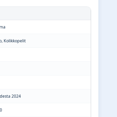
ama
o, Kolikkopelit
odesta 2024
0