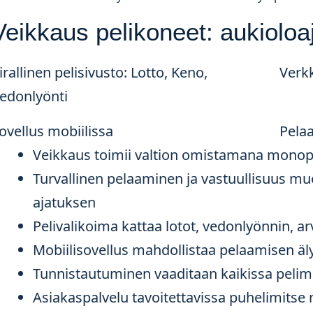
Veikkaus pelikoneet: aukioloa
irallinen pelisivusto: Lotto, Keno,
Verk
edonlyönti
ovellus mobiilissa
Pelaa
Veikkaus toimii valtion omistamana monop
Turvallinen pelaaminen ja vastuullisuus mu
ajatuksen
Pelivalikoima kattaa lotot, vedonlyönnin, ar
Mobiilisovellus mahdollistaa pelaamisen älyp
Tunnistautuminen vaaditaan kaikissa peli
Asiakaspalvelu tavoitettavissa puhelimits