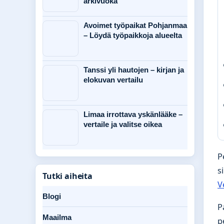
arkivuoka
Avoimet työpaikat Pohjanmaa
– Löydä työpaikkoja alueelta
Tanssi yli hautojen – kirjan ja
elokuvan vertailu
Limaa irrottava yskänlääke –
vertaile ja valitse oikea
P
s
Tutki aiheita
V
Blogi
P
Maailma
p