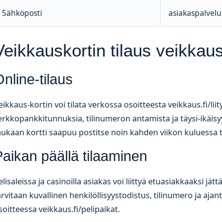
Sähköposti
asiakaspalvelu
Veikkauskortin tilaus veikkaus.
nline-tilaus
eikkaus-kortin voi tilata verkossa osoitteesta veikkaus.fi/liit
erkkopankkitunnuksia, tilinumeron antamista ja täysi-ikäisy
ukaan kortti saapuu postitse noin kahden viikon kuluessa t
aikan päällä tilaaminen
elisaleissa ja casinoilla asiakas voi liittyä etuasiakkaaksi j
arvitaan kuvallinen henkilöllisyystodistus, tilinumero ja aja
soitteessa veikkaus.fi/pelipaikat.