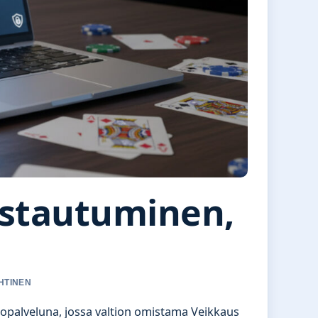
istautuminen,
EHTINEN
kopalveluna, jossa valtion omistama Veikkaus