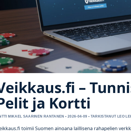
Veikkaus.fi – Tunn
Pelit ja Kortti
NTTI MIKAEL SAARINEN RANTANEN • 2026-04-09 • TARKISTANUT LEO L
eikkaus.fi toimii Suomen ainoana laillisena rahapelien verk