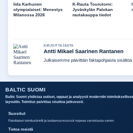
Iida Karhunen
K-Rauta Tourutorni:
olympialaiset: Menestys
Jyväskylän Palokan
Milanossa 2026
rautakauppa tiedot
KIRJOITTAJASTA
Antti Mikael Saarinen Rantanen
Julkaisemme päivittäin faktapohjaista sisältöä j
BALTIC SUOMI
Baltic Suomi yhdistaa uutiset, oppaat ja analyysit moderniin toimituksellise
layoutiin. Toimitus paivittaa sisaltoa jatkuvasti.
Suositut
Paivittaiset toimitusbriefit ja luottamusresurssit nopeaa varmistusta varten.
Tietoa meistä