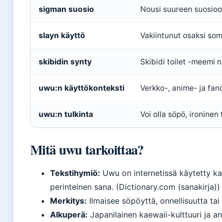
sigman suosio
Nousi suureen suosioo
slayn käyttö
Vakiintunut osaksi som
skibidin synty
Skibidi toilet -meemi 
uwu:n käyttökonteksti
Verkko-, anime- ja fan
uwu:n tulkinta
Voi olla söpö, ironinen 
Mitä uwu tarkoittaa?
Tekstihymiö:
Uwu on internetissä käytetty ka
perinteinen sana. (Dictionary.com (sanakirja))
Merkitys:
Ilmaisee söpöyttä, onnellisuutta tai 
Alkuperä:
Japanilainen kaewaii-kulttuuri ja an