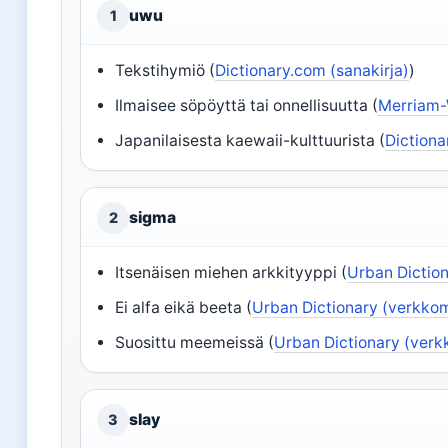
uwu
1
Tekstihymiö (
Dictionary.com (sanakirja)
)
Ilmaisee söpöyttä tai onnellisuutta (
Merriam-
Japanilaisesta kaewaii-kulttuurista (
Dictiona
sigma
2
Itsenäisen miehen arkkityyppi (
Urban Dictio
Ei alfa eikä beeta (
Urban Dictionary (verkko
Suosittu meemeissä (
Urban Dictionary (ver
slay
3