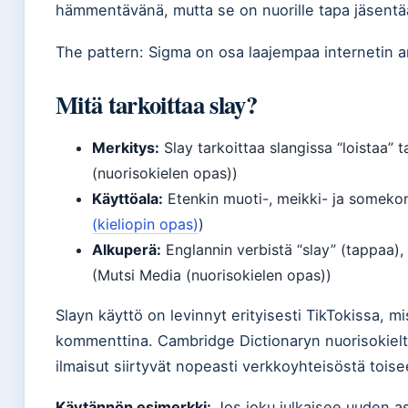
hämmentävänä, mutta se on nuorille tapa jäsentää 
The pattern: Sigma on osa laajempaa internetin ar
Mitä tarkoittaa slay?
Merkitys:
Slay tarkoittaa slangissa “loistaa” t
(nuorisokielen opas))
Käyttöala:
Etenkin muoti-, meikki- ja somekon
(kieliopin opas)
)
Alkuperä:
Englannin verbistä “slay” (tappaa),
(Mutsi Media (nuorisokielen opas))
Slayn käyttö on levinnyt erityisesti TikTokissa, 
kommenttina. Cambridge Dictionaryn nuorisokielt
ilmaisut siirtyvät nopeasti verkkoyhteisöstä toise
Käytännön esimerkki:
Jos joku julkaisee uuden a