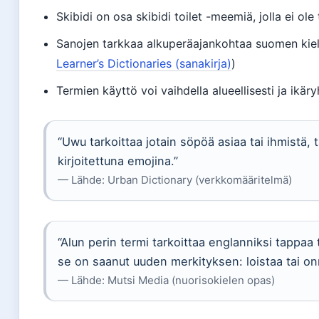
Skibidi on osa skibidi toilet -meemiä, jolla ei ol
Sanojen tarkkaa alkuperäajankohtaa suomen kiele
Learner’s Dictionaries (sanakirja)
)
Termien käyttö voi vaihdella alueellisesti ja ikäry
“Uwu tarkoittaa jotain söpöä asiaa tai ihmistä, 
kirjoitettuna emojina.”
— Lähde: Urban Dictionary (verkkomääritelmä)
“Alun perin termi tarkoittaa englanniksi tappaa 
se on saanut uuden merkityksen: loistaa tai on
— Lähde: Mutsi Media (nuorisokielen opas)