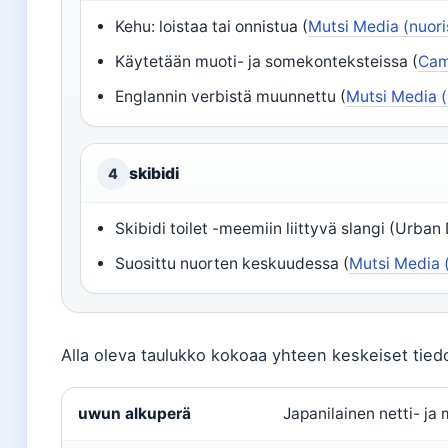
Kehu: loistaa tai onnistua (
Mutsi Media (nuori
Käytetään muoti- ja somekonteksteissa (
Cam
Englannin verbistä muunnettu (
Mutsi Media (
skibidi
4
Skibidi toilet -meemiin liittyvä slangi (Urba
Suosittu nuorten keskuudessa (
Mutsi Media 
Alla oleva taulukko kokoaa yhteen keskeiset tiedo
uwun alkuperä
Japanilainen netti- ja