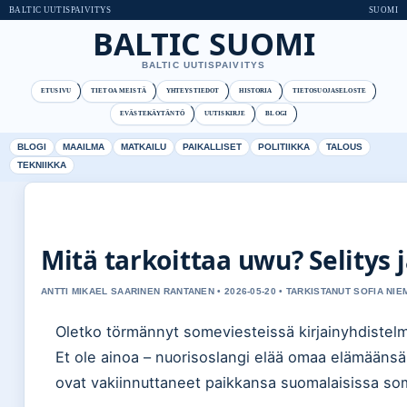
BALTIC UUTISPAIVITYS
SUOMI
BALTIC SUOMI
BALTIC UUTISPAIVITYS
ETUSIVU
TIETOA MEISTÄ
YHTEYSTIEDOT
HISTORIA
TIETOSUOJASELOSTE
EVÄSTEKÄYTÄNTÖ
UUTISKIRJE
BLOGI
BLOGI
MAAILMA
MATKAILU
PAIKALLISET
POLITIIKKA
TALOUS
TEKNIIKKA
Mitä tarkoittaa uwu? Selitys
ANTTI MIKAEL SAARINEN RANTANEN • 2026-05-20 • TARKISTANUT SOFIA NIE
Oletko törmännyt someviesteissä kirjainyhdistelmä
Et ole ainoa – nuorisoslangi elää omaa elämäänsä, 
ovat vakiinnuttaneet paikkansa suomalaisissa so