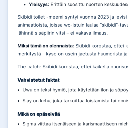
Yleisyys:
Erittäin suosittu nuorten keskuudess
Skibidi toilet -meemi syntyi vuonna 2023 ja levis
animaatioista, joissa wc-istuin laulaa “skibidi”-t
lähinnä sisäpiirin vitsi – ei vakava ilmaus.
Miksi tämä on olennaista:
Skibidi korostaa, ettei k
merkitystä – kyse on usein jaetusta huumorista ja
The catch: Skibidi korostaa, ettei kaikella nuoriso
Vahvistetut faktat
Uwu on tekstihymiö, jota käytetään ilon ja söp
Slay on kehu, joka tarkoittaa loistamista tai onn
Mikä on epäselvää
Sigma viittaa itsenäiseen ja karismaattiseen mie