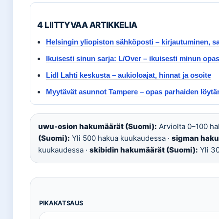
4 LIITTYVAA ARTIKKELIA
Helsingin yliopiston sähköposti – kirjautuminen, s
Ikuisesti sinun sarja: L/Over – ikuisesti minun opa
Lidl Lahti keskusta – aukioloajat, hinnat ja osoite
Myytävät asunnot Tampere – opas parhaiden löyt
uwu-osion hakumäärät (Suomi):
Arviolta 0–100 h
(Suomi):
Yli 500 hakua kuukaudessa ·
sigman haku
kuukaudessa ·
skibidin hakumäärät (Suomi):
Yli 3
PIKAKATSAUS