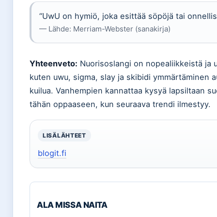
“UwU on hymiö, joka esittää söpöjä tai onnellis
— Lähde: Merriam-Webster (sanakirja)
Yhteenveto:
Nuorisoslangi on nopealiikkeistä j
kuten uwu, sigma, slay ja skibidi ymmärtäminen 
kuilua. Vanhempien kannattaa kysyä lapsiltaan suor
tähän oppaaseen, kun seuraava trendi ilmestyy.
LISÄLÄHTEET
blogit.fi
ALA MISSA NAITA