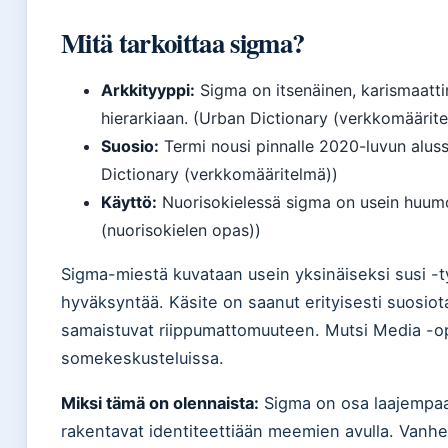
Mitä tarkoittaa sigma?
Arkkityyppi:
Sigma on itsenäinen, karismaattin
hierarkiaan. (Urban Dictionary (verkkomäärit
Suosio:
Termi nousi pinnalle 2020-luvun alus
Dictionary (verkkomääritelmä))
Käyttö:
Nuorisokielessä sigma on usein huumori
(nuorisokielen opas))
Sigma-miestä kuvataan usein yksinäiseksi susi -t
hyväksyntää. Käsite on saanut erityisesti suosio
samaistuvat riippumattomuuteen. Mutsi Media -o
somekeskusteluissa.
Miksi tämä on olennaista:
Sigma on osa laajempaa 
rakentavat identiteettiään meemien avulla. Vanhe