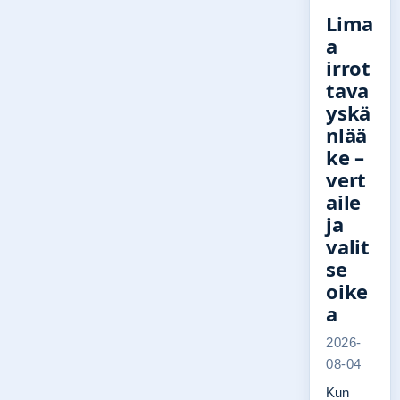
Lima
a
irrot
tava
yskä
nlää
ke –
vert
aile
ja
valit
se
oike
a
2026-
08-04
Kun