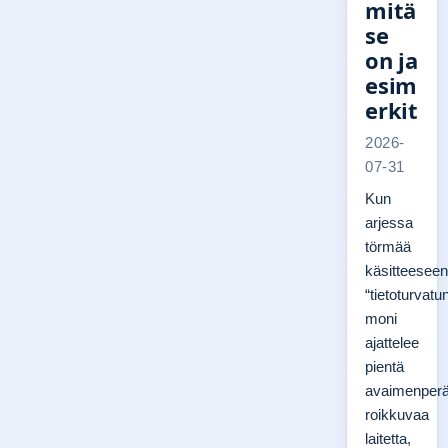
mitä
se
on ja
esim
erkit
2026-
07-31
Kun
arjessa
törmää
käsitteeseen
“tietoturvatu
moni
ajattelee
pientä
avaimenper
roikkuvaa
laitetta,