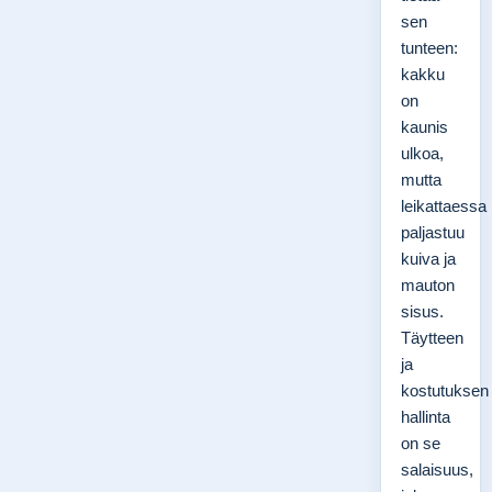
sen
tunteen:
kakku
on
kaunis
ulkoa,
mutta
leikattaessa
paljastuu
kuiva ja
mauton
sisus.
Täytteen
ja
kostutuksen
hallinta
on se
salaisuus,