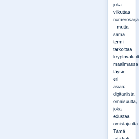
joka
vilkuttaa
numerosarja
– mutta
sama
termi
tarkoittaa
kryptovaluut
maailmassa
täysin
eri
asiaa:
digitaalista
omaisuutta,
joka
edustaa
omistajuutta.
Tämä
artikkeli