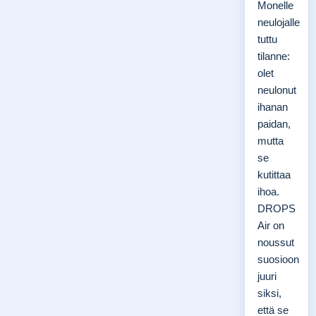
Monelle
neulojalle
tuttu
tilanne:
olet
neulonut
ihanan
paidan,
mutta
se
kutittaa
ihoa.
DROPS
Air on
noussut
suosioon
juuri
siksi,
että se