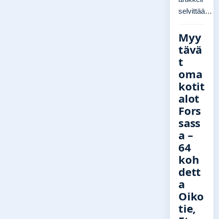
selvittää…
Myy
tävä
t
oma
kotit
alot
Fors
sass
a –
64
koh
dett
a
Oiko
tie,