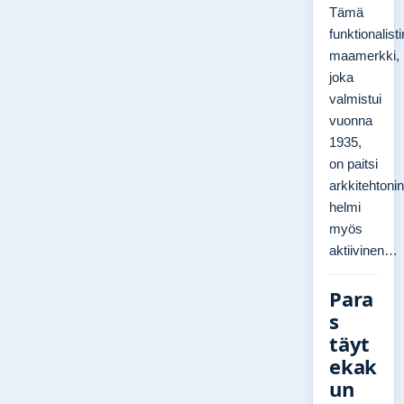
Tämä
funktionalist
maamerkki,
joka
valmistui
vuonna
1935,
on paitsi
arkkitehtoni
helmi
myös
aktiivinen…
Para
s
täyt
ekak
un