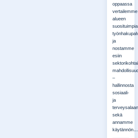
oppaassa
vertailemme
alueen
suosituimpia
työnhakupalv
ja
nostamme
esiin
sektorikohta
mahdollisuu
–
hallinnosta
sosiaali-
ja
terveysalaan
sekä
annamme
käytännön…