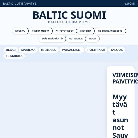
BALTIC UUTISPAIVITYS
SUOMI
BALTIC SUOMI
BALTIC UUTISPAIVITYS
ETUSIVU
TIETOA MEISTÄ
YHTEYSTIEDOT
HISTORIA
TIETOSUOJASELOSTE
EVÄSTEKÄYTÄNTÖ
UUTISKIRJE
BLOGI
BLOGI
MAAILMA
MATKAILU
PAIKALLISET
POLITIIKKA
TALOUS
TEKNIIKKA
VIIMEIS
PAIVITYK
Myy
tävä
t
asun
not
Sauv