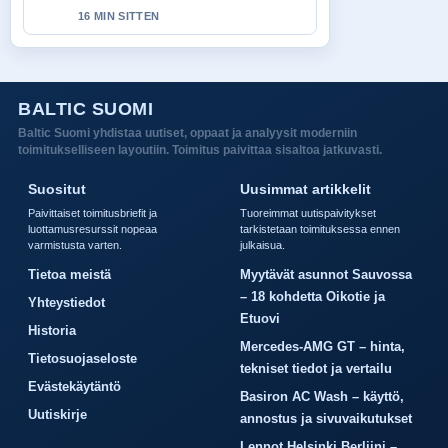
16 MIN SITTEN
BALTIC SUOMI
Baltic Suomi yhdistaa uutiset, oppaat ja analyysit moderniin
toimitukselliseen layoutiin. Toimitus paivittaa sisaltoa jatkuvasti.
Suositut
Uusimmat artikkelit
Paivittaiset toimitusbriefit ja
Tuoreimmat uutispaivitykset
luottamusresurssit nopeaa
tarkistetaan toimituksessa ennen
varmistusta varten.
julkaisua.
Tietoa meistä
Myytävät asunnot Sauvossa
– 18 kohdetta Oikotie ja
Yhteystiedot
Etuovi
Historia
Mercedes-AMG GT – hinta,
Tietosuojaseloste
tekniset tiedot ja vertailu
Evästekäytäntö
Basiron AC Wash – käyttö,
Uutiskirje
annostus ja sivuvaikutukset
Lennot Helsinki Berliini –