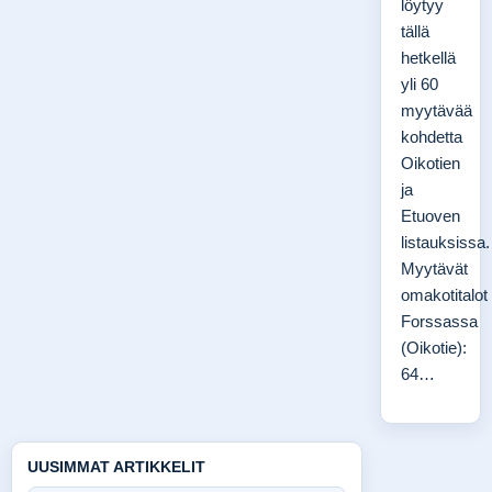
löytyy
tällä
hetkellä
yli 60
myytävää
kohdetta
Oikotien
ja
Etuoven
listauksissa.
Myytävät
omakotitalot
Forssassa
(Oikotie):
64…
UUSIMMAT ARTIKKELIT