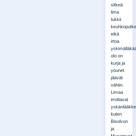
sitkeä
lima
tukkii
keuhkoputke
eikä
irtoa
yskimälläkä
olo on
kurja ja
yöunet
jäävät
vähiin.
Limaa
irrottavat
yskänlääkke
kuten
Bisolvon
ja
Mucomyst,