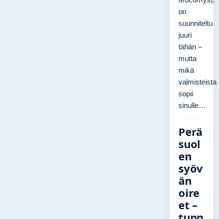
on
suunniteltu
juuri
tähän –
mutta
mikä
valmisteista
sopii
sinulle…
Perä
suol
en
syöv
än
oire
et –
tunn