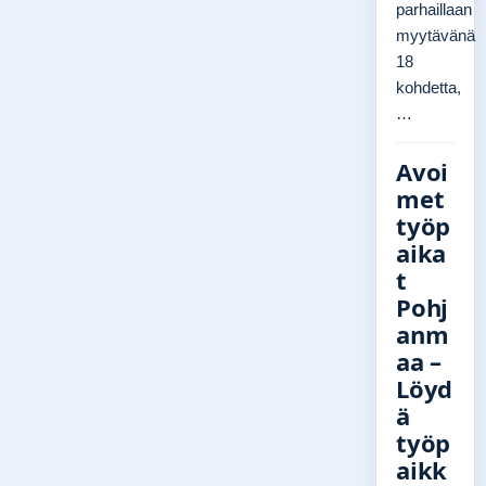
parhaillaan
myytävänä
18
kohdetta,
…
Avoi
met
työp
aika
t
Pohj
anm
aa –
Löyd
ä
työp
aikk