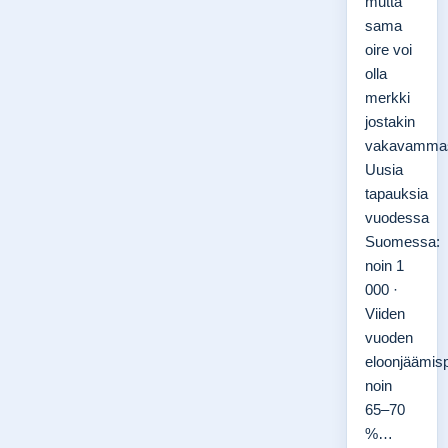
mutta
sama
oire voi
olla
merkki
jostakin
vakavammas
Uusia
tapauksia
vuodessa
Suomessa:
noin 1
000 ·
Viiden
vuoden
eloonjäämisp
noin
65–70
%…