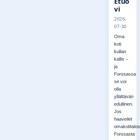
Etuo
vi
2026-
07-30
Oma
koti
kullan
kallis –
ja
Forssassa
se voi
olla
yllättävän
edullinen.
Jos
haaveilet
omakotitalos
Forssasta