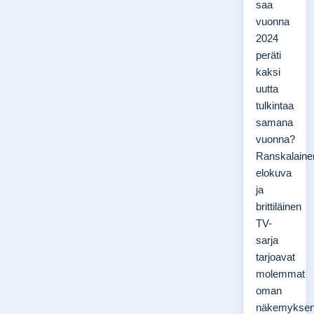
saa
vuonna
2024
peräti
kaksi
uutta
tulkintaa
samana
vuonna?
Ranskalaine
elokuva
ja
brittiläinen
TV-
sarja
tarjoavat
molemmat
oman
näkemykse