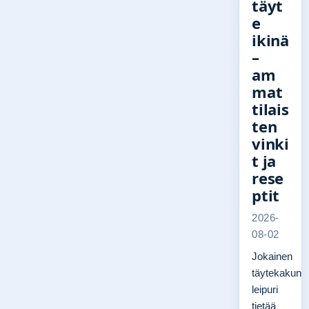
täyt
e
ikinä
–
am
mat
tilais
ten
vinki
t ja
rese
ptit
2026-
08-02
Jokainen
täytekakun
leipuri
tietää