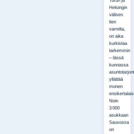
Turun ja
Helsingin
välisen
tien
varrelta,
on aika
kurkistaa
tarkemmin
– tässä
kunnassa
asuntotarjon
yllättää
monen
ensikertalais
Noin
3 000
asukkaan
Sauvossa
on