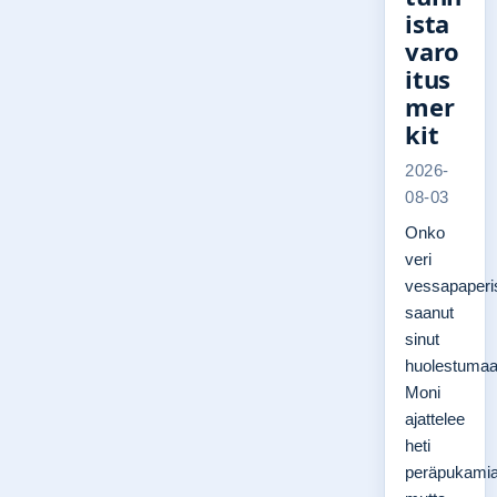
ista
varo
itus
mer
kit
2026-
08-03
Onko
veri
vessapaperi
saanut
sinut
huolestuma
Moni
ajattelee
heti
peräpukamia