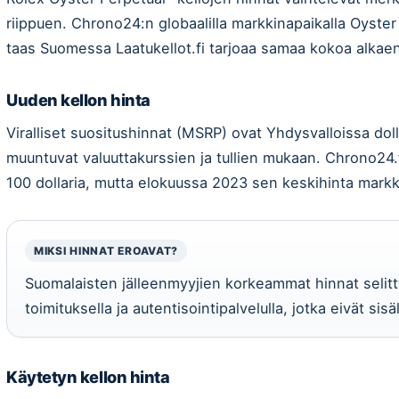
riippuen. Chrono24:n globaalilla markkinapaikalla Oyster
taas Suomessa Laatukellot.fi tarjoaa samaa kokoa alkaen
Uuden kellon hinta
Viralliset suositushinnat (MSRP) ovat Yhdysvalloissa doll
muuntuvat valuuttakurssien ja tullien mukaan. Chrono24
100 dollaria, mutta elokuussa 2023 sen keskihinta markki
MIKSI HINNAT EROAVAT?
Suomalaisten jälleenmyyjien korkeammat hinnat selittyv
toimituksella ja autentisointipalvelulla, jotka eivät sis
Käytetyn kellon hinta