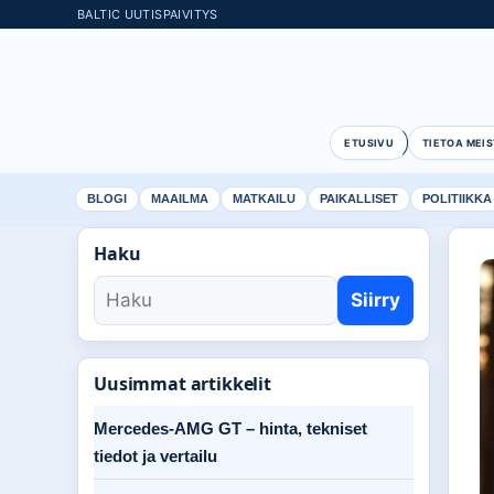
BALTIC UUTISPAIVITYS
ETUSIVU
TIETOA MEIS
BLOGI
MAAILMA
MATKAILU
PAIKALLISET
POLITIIKKA
Haku
Siirry
Uusimmat artikkelit
Mercedes-AMG GT – hinta, tekniset
tiedot ja vertailu