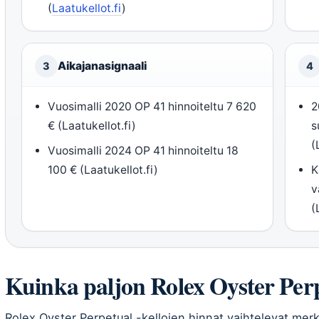
(
Laatukellot.fi
)
Aikajanasignaali
3
4
Vuosimalli 2020 OP 41 hinnoiteltu 7 620
2
€ (Laatukellot.fi)
s
(
Vuosimalli 2024 OP 41 hinnoiteltu 18
100 € (Laatukellot.fi)
K
v
(
Kuinka paljon Rolex Oyster Pe
Rolex Oyster Perpetual -kellojen hinnat vaihtelevat merki