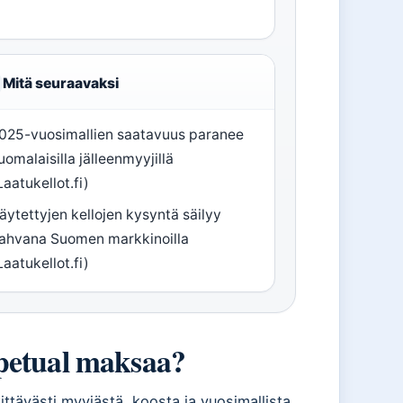
Mitä seuraavaksi
025-vuosimallien saatavuus paranee
uomalaisilla jälleenmyyjillä
Laatukellot.fi)
äytettyjen kellojen kysyntä säilyy
ahvana Suomen markkinoilla
Laatukellot.fi)
rpetual maksaa?
ttävästi myyjästä, koosta ja vuosimallista