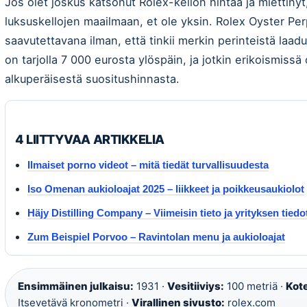
Jos olet joskus katsonut Rolex-kellon hintaa ja miettiny
luksuskellojen maailmaan, et ole yksin. Rolex Oyster Per
saavutettavana ilman, että tinkii merkin perinteistä laadus
on tarjolla 7 000 eurosta ylöspäin, ja jotkin erikoismissä 
alkuperäisestä suositushinnasta.
4 LIITTYVAA ARTIKKELIA
Ilmaiset porno videot – mitä tiedät turvallisuudesta
Iso Omenan aukioloajat 2025 – liikkeet ja poikkeusaukiolot
Häjy Distilling Company – Viimeisin tieto ja yrityksen tiedo
Zum Beispiel Porvoo – Ravintolan menu ja aukioloajat
Ensimmäinen julkaisu:
1931 ·
Vesitiiviys:
100 metriä ·
Kote
Itsevetävä kronometri ·
Virallinen sivusto:
rolex.com