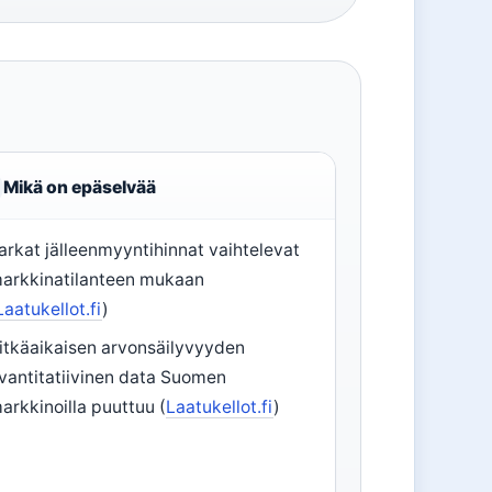
Mikä on epäselvää
arkat jälleenmyyntihinnat vaihtelevat
arkkinatilanteen mukaan
Laatukellot.fi
)
itkäaikaisen arvonsäilyvyyden
vantitatiivinen data Suomen
arkkinoilla puuttuu (
Laatukellot.fi
)