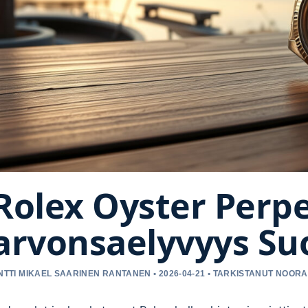
Rolex Oyster Perpe
arvonsaelyvyys S
NTTI MIKAEL SAARINEN RANTANEN • 2026-04-21 • TARKISTANUT NOORA