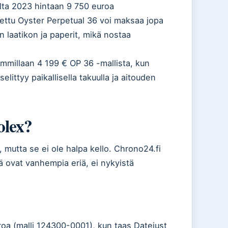
ilta 2023 hintaan 9 750 euroa
stettu Oyster Perpetual 36 voi maksaa jopa
n laatikon ja paperit, mikä nostaa
immillaan 4 199 € OP 36 -mallista, kun
littyy paikallisella takuulla ja aitouden
olex?
 mutta se ei ole halpa kello. Chrono24.fi
ä ovat vanhempia eriä, ei nykyistä
roa (malli 124300-0001), kun taas Datejust