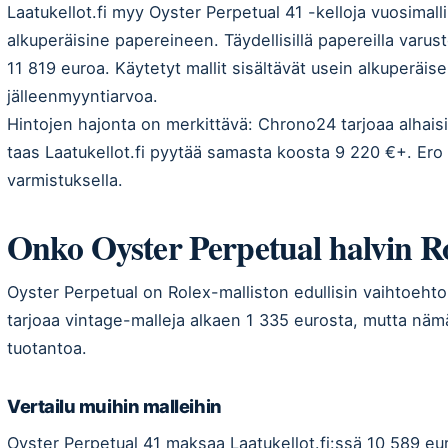
Laatukellot.fi myy Oyster Perpetual 41 -kelloja vuosimall
alkuperäisine papereineen. Täydellisillä papereilla varu
11 819 euroa. Käytetyt mallit sisältävät usein alkuperäise
jälleenmyyntiarvoa.
Hintojen hajonta on merkittävä: Chrono24 tarjoaa alhais
taas Laatukellot.fi pyytää samasta koosta 9 220 €+. Ero se
varmistuksella.
Onko Oyster Perpetual halvin R
Oyster Perpetual on Rolex-malliston edullisin vaihtoehto,
tarjoaa vintage-malleja alkaen 1 335 eurosta, mutta näm
tuotantoa.
Vertailu muihin malleihin
Oyster Perpetual 41 maksaa Laatukellot.fi:ssä 10 589 eu