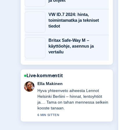
ja ohjeet
VW ID.7 2024: hinta,
toimintamatka ja tekniset
tiedot
Britax Safe-Way M –
käyttöohje, asennus ja
vertailu
Live-kommentit
Joonas Kallio
Seuraan Mercedes-AMG GT – hinta,
tekniset tiedot ja...-lahetysta tarkasti –
arvostan tasapainoista savyja.
8 MIN SITTEN