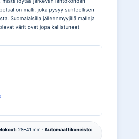
t, mistä löytää järkevän lähtökohdan
petual on malli, joka pysyy suhteellisen
ta. Suomalaisilla jälleenmyyjillä malleja
olevat värit ovat jopa kallistuneet
t
lokoot:
28–41 mm ·
Automaattikoneisto: