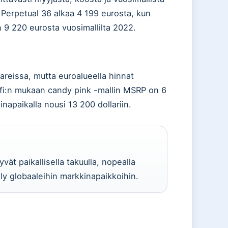
 Perpetual 36 alkaa 4 199 eurosta, kun
 9 220 eurosta vuosimallilta 2022.
areissa, mutta euroalueella hinnat
.fi:n mukaan candy pink -mallin MSRP on 6
napaikalla nousi 13 200 dollariin.
ät paikallisella takuulla, nopealla
älly globaaleihin markkinapaikkoihin.