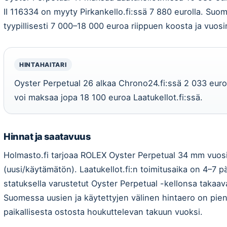
II 116334 on myyty Pirkankello.fi:ssä 7 880 eurolla. Su
tyypillisesti 7 000–18 000 euroa riippuen koosta ja vuosim
HINTAHAITARI
Oyster Perpetual 26 alkaa Chrono24.fi:ssä 2 033 euro
voi maksaa jopa 18 100 euroa Laatukellot.fi:ssä.
Hinnat ja saatavuus
Holmasto.fi tarjoaa ROLEX Oyster Perpetual 34 mm vuosi
(uusi/käytämätön). Laatukellot.fi:n toimitusaika on 4–7 pä
statuksella varustetut Oyster Perpetual -kellonsa takaav
Suomessa uusien ja käytettyjen välinen hintaero on pien
paikallisesta ostosta houkuttelevan takuun vuoksi.