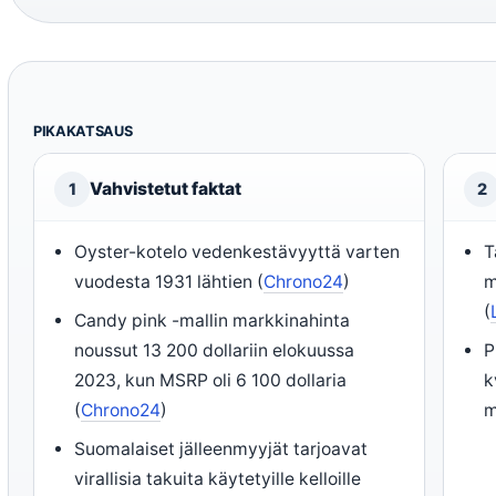
PIKAKATSAUS
Vahvistetut faktat
1
2
Oyster-kotelo vedenkestävyyttä varten
T
vuodesta 1931 lähtien (
Chrono24
)
m
(
Candy pink -mallin markkinahinta
noussut 13 200 dollariin elokuussa
P
2023, kun MSRP oli 6 100 dollaria
k
(
Chrono24
)
m
Suomalaiset jälleenmyyjät tarjoavat
virallisia takuita käytetyille kelloille