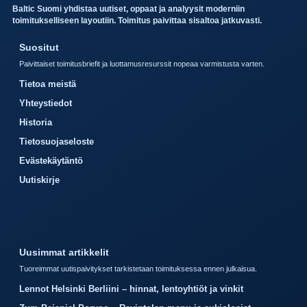
Baltic Suomi yhdistaa uutiset, oppaat ja analyysit moderniin
toimitukselliseen layoutiin. Toimitus paivittaa sisaltoa jatkuvasti.
Suositut
Paivittaiset toimitusbriefit ja luottamusresurssit nopeaa varmistusta varten.
Tietoa meistä
Yhteystiedot
Historia
Tietosuojaseloste
Evästekäytäntö
Uutiskirje
Uusimmat artikkelit
Tuoreimmat uutispaivitykset tarkistetaan toimituksessa ennen julkaisua.
Lennot Helsinki Berliini – hinnat, lentoyhtiöt ja vinkit