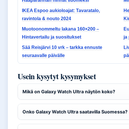
Haaparannan hinnat suomeksi
Mi
IKEA Espoo aukioloajat: Tavaratalo,
He
ravintola & nouto 2024
Ki
Muotoonommeltu lakana 160×200 –
Eu
Hintavertailu ja suositukset
ja
Sää Reisjärvi 10 vrk – tarkka ennuste
Li
seuraavalle päivälle
pä
Usein kysytyt kysymykset
Mikä on Galaxy Watch Ultra näytön koko?
Onko Galaxy Watch Ultra saatavilla Suomessa?