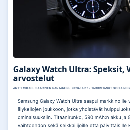
Galaxy Watch Ultra: Speksit, 
arvostelut
ANTTI MIKAEL SAARINEN RANTANEN • 2026-04-27 • TARKISTANUT SOFIA NIE
Samsung Galaxy Watch Ultra saapui markkinoille 
älykellojen joukkoon, jotka yhdistävät huippuluokan
ominaisuuksiin. Titaanirunko, 590 mAh:n akku ja G
vaihtoehdon sekä seikkailijoille että päivittäisille