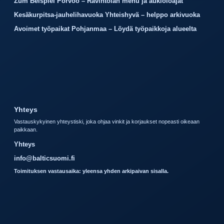
Zum Beispiel Porvoo – Ravintolan menu ja aukioloajat
Kesäkurpitsa-jauhelihavuoka Yhteishyvä – helppo arkivuoka
Avoimet työpaikat Pohjanmaa – Löydä työpaikkoja alueelta
Yhteys
Vastauskykyinen yhteystiski, joka ohjaa vinkit ja korjaukset nopeasti oikeaan
paikkaan.
Yhteys
info@balticsuomi.fi
Toimituksen vastausaika: yleensa yhden arkipaivan sisalla.