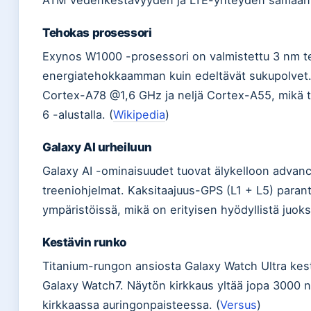
ATM vedenkestävyyden ja LTE-yhteyden samaan 
Tehokas prosessori
Exynos W1000 -prosessori on valmistettu 3 nm tek
energiatehokkaamman kuin edeltävät sukupolvet. P
Cortex-A78 @1,6 GHz ja neljä Cortex-A55, mikä
6 -alustalla. (
Wikipedia
)
Galaxy AI urheiluun
Galaxy AI -ominaisuudet tuovat älykelloon advanc
treeniohjelmat. Kaksitaajuus-GPS (L1 + L5) paran
ympäristöissä, mikä on erityisen hyödyllistä juoksijoi
Kestävin runko
Titanium-rungon ansiosta Galaxy Watch Ultra kes
Galaxy Watch7. Näytön kirkkaus yltää jopa 3000 ni
kirkkaassa auringonpaisteessa. (
Versus
)