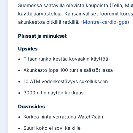
Suomessa saatavilla olevista kaupoista (Telia, Mul
käyttäjäarvosteluja. Kansainväliset foorumit koros
akunkestoa pitkillä retkillä. (
Montre-cardio-gps
)
Plussat ja miinukset
Upsides
Titaanirunko kestää kovaakin käyttöä
Akunkesto jopa 100 tuntia säästötilassa
10 ATM vedenkestävyys sukellukseen
3000 nitin näytön kirkkaus
Downsides
Korkea hinta verrattuna Watch7:ään
Suuri koko ei sovi kaikille