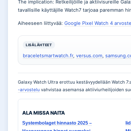
The implication: Retkeilijöille ja aktiivisureille 
tavallisille käyttäjille Watch7 tarjoaa paremman h
Aiheeseen liittyvää:
Google Pixel Watch 4 arvoste
LISÄLÄHTEET
braceletsmartwatch.fr
,
versus.com
,
samsung.
Galaxy Watch Ultra erottuu kestävyydellään Watch 7:
-arvostelu
vahvistaa asemansa aktiiviurheilijoiden s
ALA MISSA NAITA
Systembolaget hinnasto 2025 –
Ii