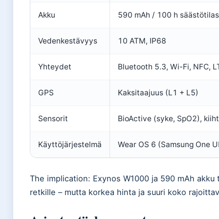
Akku
590 mAh / 100 h säästötila
Vedenkestävyys
10 ATM, IP68
Yhteydet
Bluetooth 5.3, Wi-Fi, NFC, L
GPS
Kaksitaajuus (L1 + L5)
Sensorit
BioActive (syke, SpO2), kii
Käyttöjärjestelmä
Wear OS 6 (Samsung One UI
The implication: Exynos W1000 ja 590 mAh akku te
retkille – mutta korkea hinta ja suuri koko rajoitt