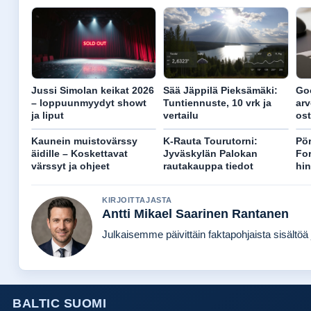
Jussi Simolan keikat 2026
Sää Jäppilä Pieksämäki:
Goo
– loppuunmyydyt showt
Tuntiennuste, 10 vrk ja
arv
ja liput
vertailu
os
Kaunein muistovärssy
K-Rauta Tourutorni:
Pör
äidille – Koskettavat
Jyväskylän Palokan
For
värssyt ja ohjeet
rautakauppa tiedot
hin
KIRJOITTAJASTA
Antti Mikael Saarinen Rantanen
Julkaisemme päivittäin faktapohjaista sisältöä j
BALTIC SUOMI