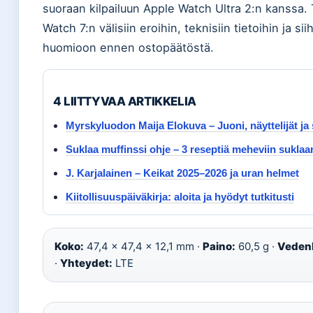
suoraan kilpailuun Apple Watch Ultra 2:n kanssa.
Watch 7:n välisiin eroihin, teknisiin tietoihin ja 
huomioon ennen ostopäätöstä.
4 LIITTYVAA ARTIKKELIA
Myrskyluodon Maija Elokuva – Juoni, näyttelijät ja
Suklaa muffinssi ohje – 3 reseptiä meheviin suklaa
J. Karjalainen – Keikat 2025–2026 ja uran helmet
Kiitollisuuspäiväkirja: aloita ja hyödyt tutkitusti
Koko:
47,4 x 47,4 x 12,1 mm ·
Paino:
60,5 g ·
Veden
·
Yhteydet:
LTE