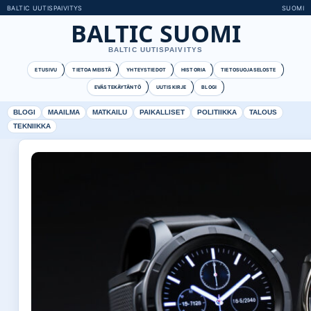
BALTIC UUTISPAIVITYS
SUOMI
BALTIC SUOMI
BALTIC UUTISPAIVITYS
ETUSIVU
TIETOA MEISTÄ
YHTEYSTIEDOT
HISTORIA
TIETOSUOJASELOSTE
EVÄSTEKÄYTÄNTÖ
UUTISKIRJE
BLOGI
BLOGI
MAAILMA
MATKAILU
PAIKALLISET
POLITIIKKA
TALOUS
TEKNIIKKA