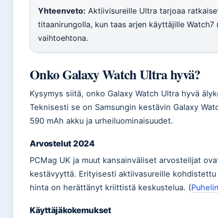
Yhteenveto:
Aktiivisureille Ultra tarjoaa ratkai
titaanirungolla, kun taas arjen käyttäjille Watch
vaihtoehtona.
Onko Galaxy Watch Ultra hyvä?
Kysymys siitä, onko Galaxy Watch Ultra hyvä älyke
Teknisesti se on Samsungin kestävin Galaxy Watch 
590 mAh akku ja urheiluominaisuudet.
Arvostelut 2024
PCMag UK ja muut kansainväliset arvostelijat ova
kestävyyttä. Erityisesti aktiivasureille kohdistett
hinta on herättänyt kriittistä keskustelua. (
Puhelin
Käyttäjäkokemukset