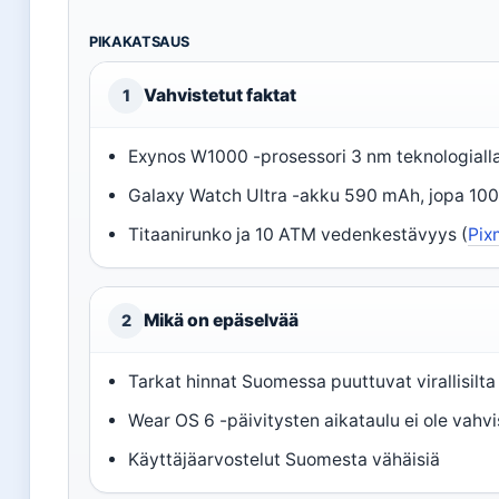
PIKAKATSAUS
Vahvistetut faktat
1
Exynos W1000 -prosessori 3 nm teknologialla
Galaxy Watch Ultra -akku 590 mAh, jopa 100 t
Titaanirunko ja 10 ATM vedenkestävyys (
Pix
Mikä on epäselvää
2
Tarkat hinnat Suomessa puuttuvat virallisilta 
Wear OS 6 -päivitysten aikataulu ei ole vahvi
Käyttäjäarvostelut Suomesta vähäisiä