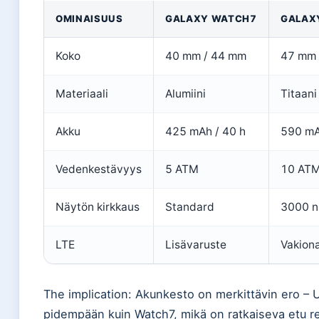
OMINAISUUS
GALAXY WATCH7
GALAX
Koko
40 mm / 44 mm
47 mm
Materiaali
Alumiini
Titaani
Akku
425 mAh / 40 h
590 mA
Vedenkestävyys
5 ATM
10 AT
Näytön kirkkaus
Standard
3000 n
LTE
Lisävaruste
Vakion
The implication: Akunkesto on merkittävin ero – U
pidempään kuin Watch7, mikä on ratkaiseva etu retk