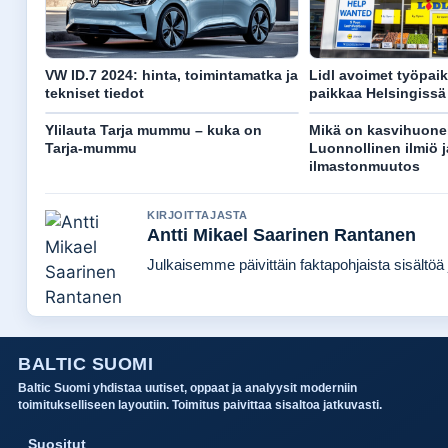
VW ID.7 2024: hinta, toimintamatka ja
Lidl avoimet työpaik
tekniset tiedot
paikkaa Helsingissä
Ylilauta Tarja mummu – kuka on
Mikä on kasvihuone
Tarja-mummu
Luonnollinen ilmiö j
ilmastonmuutos
KIRJOITTAJASTA
Antti Mikael Saarinen Rantanen
Julkaisemme päivittäin faktapohjaista sisältöä j
BALTIC SUOMI
Baltic Suomi yhdistaa uutiset, oppaat ja analyysit moderniin
toimitukselliseen layoutiin. Toimitus paivittaa sisaltoa jatkuvasti.
Suositut