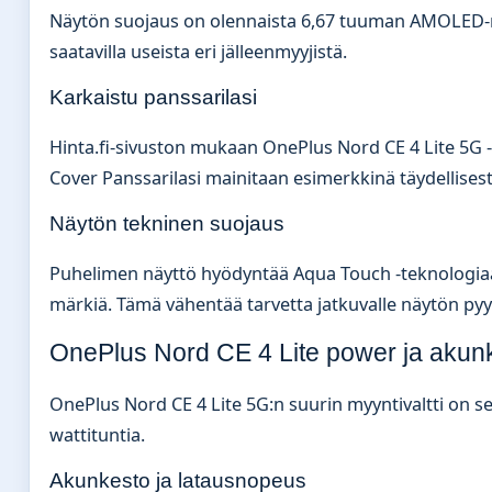
Näytön suojaus on olennaista 6,67 tuuman AMOLED-nä
saatavilla useista eri jälleenmyyjistä.
Karkaistu panssarilasi
Hinta.fi-sivuston mukaan OnePlus Nord CE 4 Lite 5G -
Cover Panssarilasi mainitaan esimerkkinä täydellises
Näytön tekninen suojaus
Puhelimen näyttö hyödyntää Aqua Touch -teknologiaa
märkiä. Tämä vähentää tarvetta jatkuvalle näytön pyyh
OnePlus Nord CE 4 Lite power ja akun
OnePlus Nord CE 4 Lite 5G:n suurin myyntivaltti on s
wattituntia.
Akunkesto ja latausnopeus