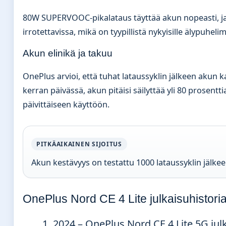
80W SUPERVOOC-pikalataus täyttää akun nopeasti, ja
irrotettavissa, mikä on tyypillistä nykyisille älypuhelimi
Akun elinikä ja takuu
OnePlus arvioi, että tuhat lataussyklin jälkeen akun k
kerran päivässä, akun pitäisi säilyttää yli 80 prosent
päivittäiseen käyttöön.
PITKÄAIKAINEN SIJOITUS
Akun kestävyys on testattu 1000 lataussyklin jälk
OnePlus Nord CE 4 Lite julkaisuhistoria 
2024
– OnePlus Nord CE 4 Lite 5G jul