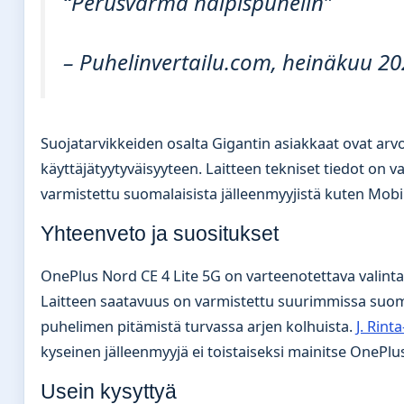
“Perusvarma halpispuhelin”
– Puhelinvertailu.com, heinäkuu 2
Suojatarvikkeiden osalta Gigantin asiakkaat ovat arvo
käyttäjätyytyväisyyteen. Laitteen tekniset tiedot on v
varmistettu suomalaisista jälleenmyyjistä kuten Mobii
Yhteenveto ja suositukset
OnePlus Nord CE 4 Lite 5G on varteenotettava valinta
Laitteen saatavuus on varmistettu suurimmissa suoma
puhelimen pitämistä turvassa arjen kolhuista.
J. Rint
kyseinen jälleenmyyjä ei toistaiseksi mainitse OnePlu
Usein kysyttyä