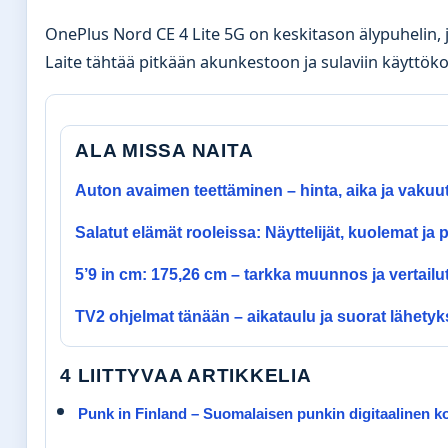
OnePlus Nord CE 4 Lite 5G on keskitason älypuhelin,
Laite tähtää pitkään akunkestoon ja sulaviin käyttök
ALA MISSA NAITA
Auton avaimen teettäminen – hinta, aika ja vakuu
Salatut elämät rooleissa: Näyttelijät, kuolemat ja 
5’9 in cm: 175,26 cm – tarkka muunnos ja vertailu
TV2 ohjelmat tänään – aikataulu ja suorat lähetyk
4 LIITTYVAA ARTIKKELIA
Punk in Finland – Suomalaisen punkin digitaalinen ko