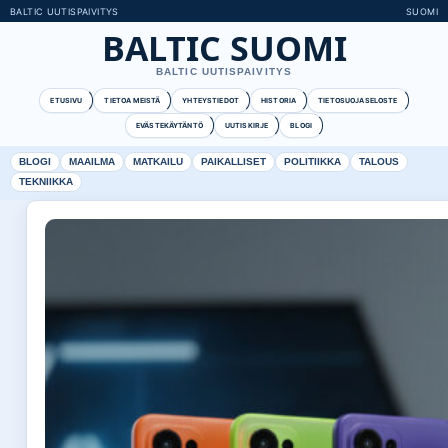
BALTIC UUTISPAIVITYS
SUOMI
BALTIC SUOMI
BALTIC UUTISPAIVITYS
ETUSIVU
TIETOA MEISTÄ
YHTEYSTIEDOT
HISTORIA
TIETOSUOJASELOSTE
EVÄSTEKÄYTÄNTÖ
UUTISKIRJE
BLOGI
BLOGI
MAAILMA
MATKAILU
PAIKALLISET
POLITIIKKA
TALOUS
TEKNIIKKA