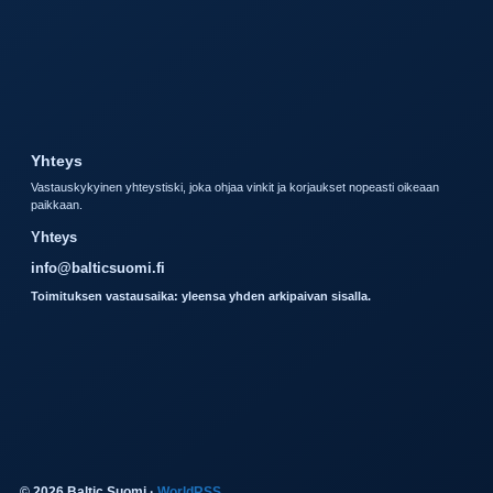
Yhteys
Vastauskykyinen yhteystiski, joka ohjaa vinkit ja korjaukset nopeasti oikeaan
paikkaan.
Yhteys
info@balticsuomi.fi
Toimituksen vastausaika: yleensa yhden arkipaivan sisalla.
© 2026 Baltic Suomi ·
WorldRSS