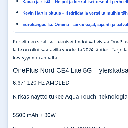
Kanaa ja riisiä – Helpot ja herkulliset reseptit perheel
Kevin Hartin pituus – ristiriidat ja vertailut muihin täh
Eurokangas Iso Omena – aukioloajat, sijainti ja palve
Puhelimen viralliset tekniset tiedot vahvistaa OnePlu
laite on ollut saatavilla vuodesta 2024 lähtien. Tarjol
kestvyyden kannalta.
OnePlus Nord CE4 Lite 5G – yleiskats
6,67″ 120 Hz AMOLED
Kirkas näyttö tukee Aqua Touch -teknologia
5500 mAh + 80W