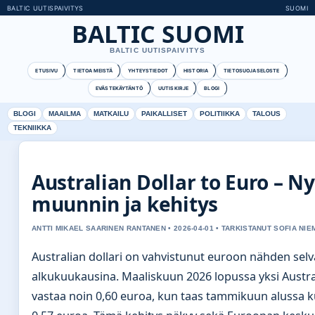
BALTIC UUTISPAIVITYS
SUOMI
BALTIC SUOMI
BALTIC UUTISPAIVITYS
ETUSIVU
TIETOA MEISTÄ
YHTEYSTIEDOT
HISTORIA
TIETOSUOJASELOSTE
EVÄSTEKÄYTÄNTÖ
UUTISKIRJE
BLOGI
BLOGI
MAAILMA
MATKAILU
PAIKALLISET
POLITIIKKA
TALOUS
TEKNIIKKA
Australian Dollar to Euro – N
muunnin ja kehitys
ANTTI MIKAEL SAARINEN RANTANEN • 2026-04-01 • TARKISTANUT SOFIA NIE
Australian dollari on vahvistunut euroon nähden sel
alkukuukausina. Maaliskuun 2026 lopussa yksi Austral
vastaa noin 0,60 euroa, kun taas tammikuun alussa ku