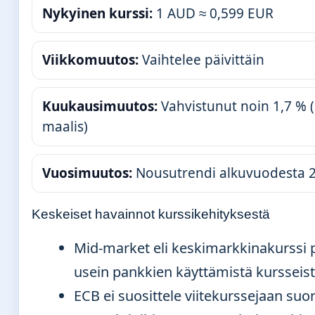
Nykyinen kurssi:
1 AUD ≈ 0,599 EUR
Viikkomuutos:
Vaihtelee päivittäin
Kuukausimuutos:
Vahvistunut noin 1,7 % 
maalis)
Vuosimuutos:
Nousutrendi alkuvuodesta 
Keskeiset havainnot kurssikehityksestä
Mid-market eli keskimarkkinakurssi 
usein pankkien käyttämistä kursseis
ECB ei suosittele viitekurssejaan suor