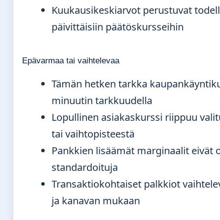
Kuukausikeskiarvot perustuvat todelli
päivittäisiin päätöskursseihin
Epävarmaa tai vaihtelevaa
Tämän hetken tarkka kaupankäyntikur
minuutin tarkkuudella
Lopullinen asiakaskurssi riippuu vali
tai vaihtopisteestä
Pankkien lisäämät marginaalit eivät 
standardoituja
Transaktiokohtaiset palkkiot vaihte
ja kanavan mukaan