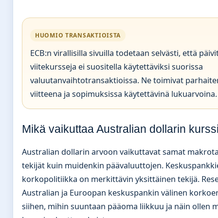
HUOMIO TRANSAKTIOISTA
ECB:n virallisilla sivuilla todetaan selvästi, että päivi
viitekursseja ei suositella käytettäviksi suorissa
valuutanvaihtotransaktioissa. Ne toimivat parhaiten
viitteena ja sopimuksissa käytettävinä lukuarvoina.
Mikä vaikuttaa Australian dollarin kurss
Australian dollarin arvoon vaikuttavat samat makrota
tekijät kuin muidenkin päävaluuttojen. Keskuspankk
korkopolitiikka on merkittävin yksittäinen tekijä. Res
Australian ja Euroopan keskuspankin välinen korkoer
siihen, mihin suuntaan pääoma liikkuu ja näin ollen m