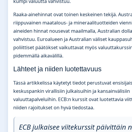
kumpi valuutta vahvistuu.
Raaka-ainehinnat ovat toinen keskeinen tekijä. Austra
riippuvainen maatalous- ja mineraalituotteiden vienn
aineiden hinnat nousevat maailmalla, Australian dollari
vahvistuu. Euroalueen ja Australian väliset kauppasu
poliittiset päätökset vaikuttavat myös valuuttakurssi
pidemmällä aikavälillä.
Lähteet ja niiden luotettavuus
Tässä artikkelissa käytetyt tiedot perustuvat ensisija
keskuspankin virallisiin julkaisuihin ja kansainvälisiin
valuuttapalveluihin. ECB:n kurssit ovat luotettavia viit
niiden rajoitukset on hyvä tiedostaa.
ECB julkaisee viitekurssit päivittäin 