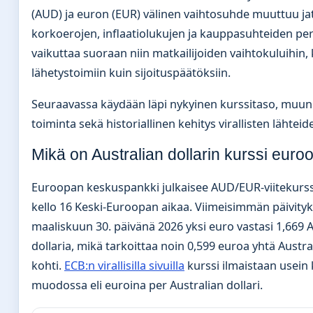
(AUD) ja euron (EUR) välinen vaihtosuhde muuttuu ja
korkoerojen, inflaatiolukujen ja kauppasuhteiden pe
vaikuttaa suoraan niin matkailijoiden vaihtokuluihin, 
lähetystoimiin kuin sijoituspäätöksiin.
Seuraavassa käydään läpi nykyinen kurssitaso, muu
toiminta sekä historiallinen kehitys virallisten lähteid
Mikä on Australian dollarin kurssi euro
Euroopan keskuspankki julkaisee AUD/EUR-viitekurssi
kello 16 Keski-Euroopan aikaa. Viimeisimmän päivit
maaliskuun 30. päivänä 2026 yksi euro vastasi 1,669 A
dollaria, mikä tarkoittaa noin 0,599 euroa yhtä Austra
kohti.
ECB:n virallisilla sivuilla
kurssi ilmaistaan usein
muodossa eli euroina per Australian dollari.