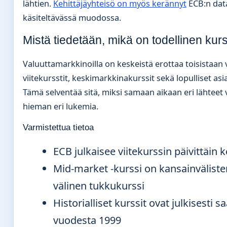
lähtien.
Kehittäjäyhteisö on myös kerännyt
ECB:n dat
käsiteltävässä muodossa.
Mistä tiedetään, mikä on todellinen kur
Valuuttamarkkinoilla on keskeistä erottaa toisistaan v
viitekursstit, keskimarkkinakurssit sekä lopulliset asi
Tämä selventää sitä, miksi samaan aikaan eri lähteet 
hieman eri lukemia.
Varmistettua tietoa
ECB julkaisee viitekurssin päivittäin 
Mid-market -kurssi on kansainvälist
välinen tukkukurssi
Historialliset kurssit ovat julkisesti sa
vuodesta 1999