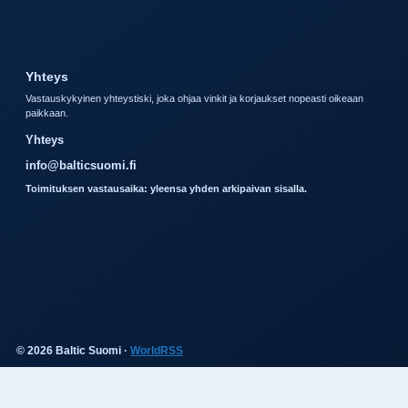
Yhteys
Vastauskykyinen yhteystiski, joka ohjaa vinkit ja korjaukset nopeasti oikeaan
paikkaan.
Yhteys
info@balticsuomi.fi
Toimituksen vastausaika: yleensa yhden arkipaivan sisalla.
© 2026 Baltic Suomi ·
WorldRSS