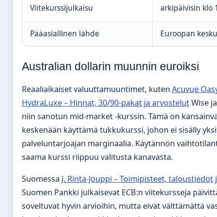
Viitekurssijulkaisu
arkipäivisin klo
Pääasiallinen lähde
Euroopan kesku
Australian dollarin muunnin euroiksi
Reaaliaikaiset valuuttamuuntimet, kuten
Acuvue Oasy
HydraLuxe – Hinnat, 30/90-pakat ja arvostelut
Wise ja
niin sanotun mid-market -kurssin. Tämä on kansainvä
keskenään käyttämä tukkukurssi, johon ei sisälly yksi
palveluntarjoajan marginaalia. Käytännön vaihtotilan
saama kurssi riippuu valitusta kanavasta.
Suomessa
J. Rinta-Jouppi – Toimipisteet, taloustiedot 
Suomen Pankki julkaisevat ECB:n viitekursseja päivitt
soveltuvat hyvin arvioihin, mutta eivät välttämättä va