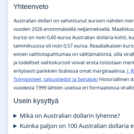
Yhteenveto
Australian dollari on vahvistunut euroon nähden merk
vuoden 2026 ensimmäisellä neljänneksellä. Maalisku
kurssi on noin 0,60 euroa Australian dollaria kohti, ku
tammikuussa oli noin 0,57 euroa. Reaaliaikaisen kurs
ennen vaihtotapahtumaa on välttämätöntä, sillä viralli
ja todelliset vaihtokurssit voivat erota toisistaan merk
erityisesti pankkien lisätessä omat marginaalinsa.
J. 
Toimipisteet, taloustiedot ja Seinäjoki
Historiallinen d
vuodesta 1999 lähtien useissa eri formaateissa virallis
Usein kysyttyä
Mikä on Australian dollarin lyhenne?
Kuinka paljon on 100 Australian dollaria 