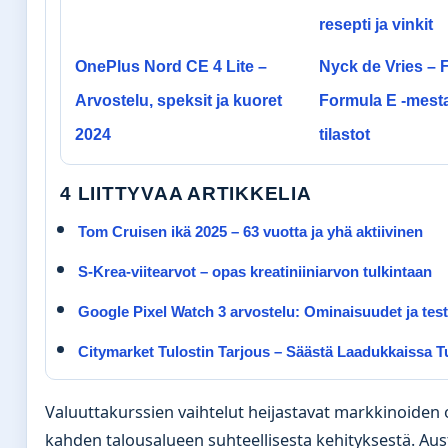
resepti ja vinkit
OnePlus Nord CE 4 Lite –
Nyck de Vries – F
Arvostelu, speksit ja kuoret
Formula E -mesta
2024
tilastot
4 LIITTYVAA ARTIKKELIA
Tom Cruisen ikä 2025 – 63 vuotta ja yhä aktiivinen
S-Krea-viitearvot – opas kreatiniiniarvon tulkintaan
Google Pixel Watch 3 arvostelu: Ominaisuudet ja test
Citymarket Tulostin Tarjous – Säästä Laadukkaissa T
Valuuttakurssien vaihtelut heijastavat markkinoiden
kahden talousalueen suhteellisesta kehityksestä. Aust