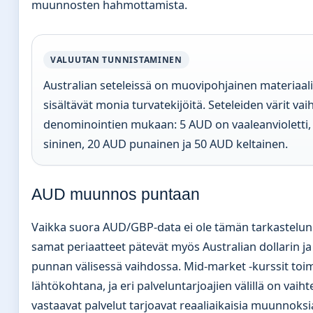
muunnosten hahmottamista.
VALUUTAN TUNNISTAMINEN
Australian seteleissä on muovipohjainen materiaali
sisältävät monia turvatekijöitä. Seteleiden värit vai
denominointien mukaan: 5 AUD on vaaleanvioletti
sininen, 20 AUD punainen ja 50 AUD keltainen.
AUD muunnos puntaan
Vaikka suora AUD/GBP-data ei ole tämän tarkastelun
samat periaatteet pätevät myös Australian dollarin j
punnan välisessä vaihdossa. Mid-market -kurssit toim
lähtökohtana, ja eri palveluntarjoajien välillä on vaiht
vastaavat palvelut tarjoavat reaaliaikaisia muunnoks