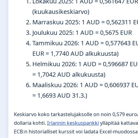
Lokakuu 2025
: 1 AUD = 0,561647 EUR
(kuukausikeskiarvo)
Marraskuu 2025
: 1 AUD = 0,562311 
Joulukuu 2025
: 1 AUD = 0,5675 EUR
Tammikuu 2026
: 1 AUD = 0,577643 E
EUR = 1,7740 AUD alkukuusta)
Helmikuu 2026
: 1 AUD = 0,596687 EU
= 1,7042 AUD alkukuusta)
Maaliskuu 2026
: 1 AUD = 0,606937 E
= 1,6693 AUD 31.3.)
Keskiarvo koko tarkastelujaksolle on noin 0,579 euro
dollaria kohti.
Irlannin keskuspankki
ylläpitää kattava
ECB:n historialliset kurssit voi ladata Excel-muodoss