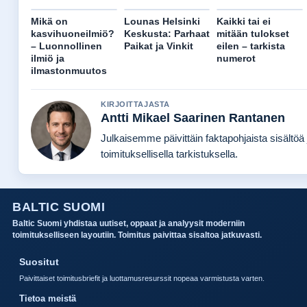
Mikä on
Lounas Helsinki
Kaikki tai ei
kasvihuoneilmiö?
Keskusta: Parhaat
mitään tulokset
– Luonnollinen
Paikat ja Vinkit
eilen – tarkista
ilmiö ja
numerot
ilmastonmuutos
KIRJOITTAJASTA
Antti Mikael Saarinen Rantanen
Julkaisemme päivittäin faktapohjaista sisältöä 
toimituksellisella tarkistuksella.
BALTIC SUOMI
Baltic Suomi yhdistaa uutiset, oppaat ja analyysit moderniin
toimitukselliseen layoutiin. Toimitus paivittaa sisaltoa jatkuvasti.
Suositut
Paivittaiset toimitusbriefit ja luottamusresurssit nopeaa varmistusta varten.
Tietoa meistä