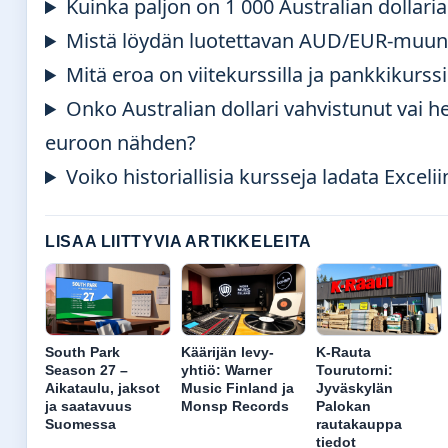
Kuinka paljon on 1 000 Australian dollari
Mistä löydän luotettavan AUD/EUR-muu
Mitä eroa on viitekurssilla ja pankkikurssi
Onko Australian dollari vahvistunut vai h
euroon nähden?
Voiko historiallisia kursseja ladata Excelii
LISAA LIITTYVIA ARTIKKELEITA
South Park
Käärijän levy-
K-Rauta
Season 27 –
yhtiö: Warner
Tourutorni:
Aikataulu, jaksot
Music Finland ja
Jyväskylän
ja saatavuus
Monsp Records
Palokan
Suomessa
rautakauppa
tiedot