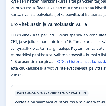
kyseisen hetken markkinakurssia tai pankkien tarjo
vaihtokurssia. Reaaliaikaisen muunnoksen saa käytt
kansainvälisiä palveluita, jotka päivittävät kurssinsa j
Ero viitekurssin ja vaihtokurssin välillä
ECB:n viitekurssi perustuu keskuspankkien konsultaa
CET, ja se julkaistaan noin kello 16. Tämä kurssi ei sisä
välityspalkkioita tai marginaaleja. Käytännön valuut
esimerkiksi pankissa tai vaihtopisteessä – kurssiin lisä
1–5 prosentin marginaali.
OFX:n historialliset kurssid
että kuukausikeskiarvot vaihtelevat selvästi päivittäi
vuoksi.
KÄYTÄNNÖN VINKKI KURSSIEN VERTAILUUN
Vertaa aina saamaasi vaihtokurssia mid-market -k