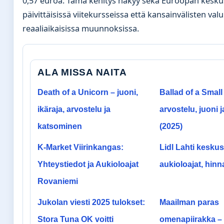
0,57 euroa. Tämä kehitys näkyy sekä Euroopan kesku
päivittäisissä viitekursseissa että kansainvälisten val
reaaliaikaisissa muunnoksissa.
ALA MISSA NAITA
Death of a Unicorn – juoni,
Ballad of a Small
ikäraja, arvostelu ja
arvostelu, juoni j
katsominen
(2025)
K-Market Viirinkangas:
Lidl Lahti keskus
Yhteystiedot ja Aukioloajat
aukioloajat, hinna
Rovaniemi
Jukolan viesti 2025 tulokset:
Maailman paras
Stora Tuna OK voitti
omenapiirakka – 