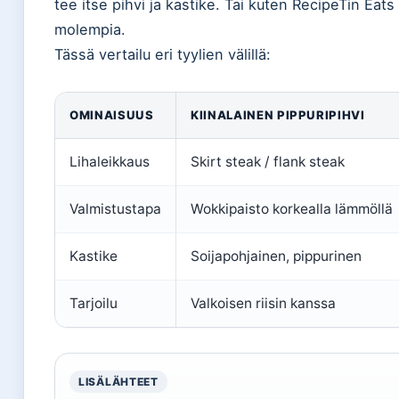
tee itse pihvi ja kastike. Tai kuten RecipeTin Eat
molempia.
Tässä vertailu eri tyylien välillä:
OMINAISUUS
KIINALAINEN PIPPURIPIHVI
Lihaleikkaus
Skirt steak / flank steak
Valmistustapa
Wokkipaisto korkealla lämmöllä
Kastike
Soijapohjainen, pippurinen
Tarjoilu
Valkoisen riisin kanssa
LISÄLÄHTEET