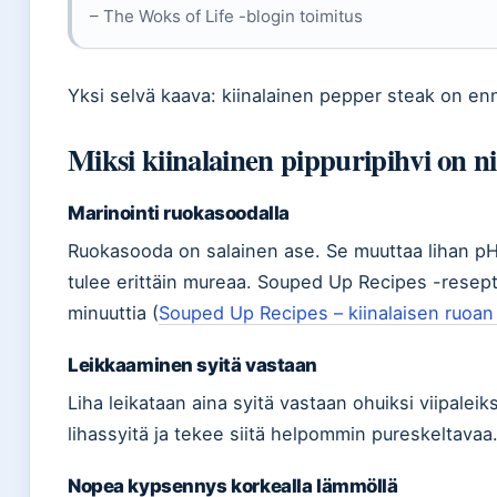
– The Woks of Life -blogin toimitus
Yksi selvä kaava: kiinalainen pepper steak on en
Miksi kiinalainen pippuripihvi on 
Marinointi ruokasoodalla
Ruokasooda on salainen ase. Se muuttaa lihan pH:ta
tulee erittäin mureaa. Souped Up Recipes -resept
minuuttia (
Souped Up Recipes – kiinalaisen ruoan 
Leikkaaminen syitä vastaan
Liha leikataan aina syitä vastaan ohuiksi viipalei
lihassyitä ja tekee siitä helpommin pureskeltavaa
Nopea kypsennys korkealla lämmöllä