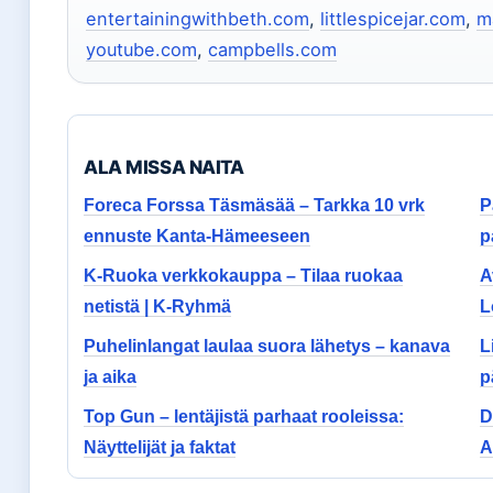
entertainingwithbeth.com
,
littlespicejar.com
,
m
youtube.com
,
campbells.com
ALA MISSA NAITA
Foreca Forssa Täsmäsää – Tarkka 10 vrk
P
ennuste Kanta-Hämeeseen
p
K-Ruoka verkkokauppa – Tilaa ruokaa
A
netistä | K-Ryhmä
L
Puhelinlangat laulaa suora lähetys – kanava
L
ja aika
p
Top Gun – lentäjistä parhaat rooleissa:
D
Näyttelijät ja faktat
A