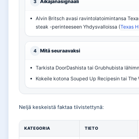
Aikajanasignaali
3
Alvin Britsch avasi ravintolatoimintansa Texa
steak -perinteeseen Yhdysvalloissa (
Texas H
Mitä seuraavaksi
4
Tarkista DoorDashista tai Grubhubista lähi
Kokeile kotona Souped Up Recipesin tai The 
Neljä keskeistä faktaa tiivistettynä:
KATEGORIA
TIETO