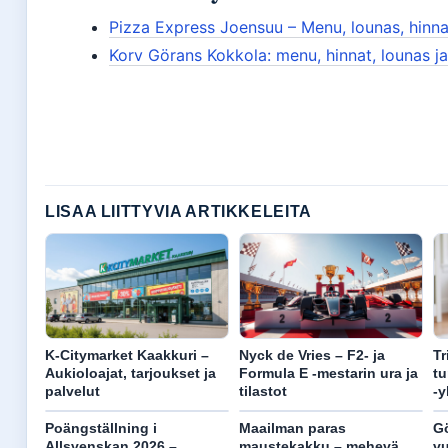
Pizza Express Joensuu – Menu, lounas, hinnat
Korv Görans Kokkola: menu, hinnat, lounas ja
LISAA LIITTYVIA ARTIKKELEITA
K-Citymarket Kaakkuri –
Nyck de Vries – F2- ja
Tr
Aukioloajat, tarjoukset ja
Formula E -mestarin ura ja
tu
palvelut
tilastot
-y
Poängställning i
Maailman paras
Gö
Allsvenskan 2026 –
maustekakku – mehevä
vu