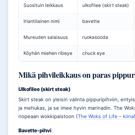
Suosituin leikkaus
ulkofilee (skirt steak)
Irlantilainen nimi
bavette
Mureuden salaisuus
ruokasooda
Köyhän miehen ribeye
chuck eye
Mikä pihvileikkaus on paras pippur
Ulkofilee (skirt steak)
Skirt steak on yleisin valinta pippuripihviin, erity
ja mehukas, ja se imee hyvin marinadin. The Woks 
nopeaan wokkipaistoon (
The Woks of Life – kiina
Bavette-pihvi