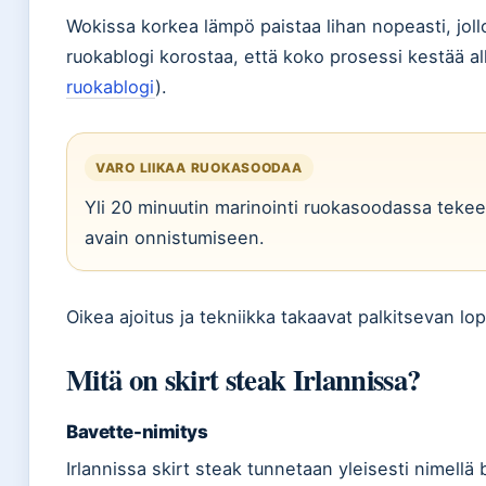
Wokissa korkea lämpö paistaa lihan nopeasti, jolloi
ruokablogi korostaa, että koko prosessi kestää all
ruokablogi
).
VARO LIIKAA RUOKASOODAA
Yli 20 minuutin marinointi ruokasoodassa tekee 
avain onnistumiseen.
Oikea ajoitus ja tekniikka takaavat palkitsevan lo
Mitä on skirt steak Irlannissa?
Bavette-nimitys
Irlannissa skirt steak tunnetaan yleisesti nimellä