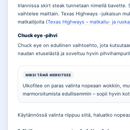
Irlannissa skirt steak tunnetaan nimellä bavette.
vaihtelee maittain. Texas Highways -julkaisun m
matkailijoita (
Texas Highways – matkailu- ja ruoka
Chuck eye -pihvi
Chuck eye on edullinen vaihtoehto, jota kutsutaa
naudan etuselästä ja soveltuu hyvin pihvihampurilai
MIKSI TÄMÄ MERKITSEE
Ulkofilee on paras valinta nopeaan wokkiin, 
marmoroitumista edullisemmin – sopii hyvin koti
Käytännössä valinta riippuu siitä, haluatko nope