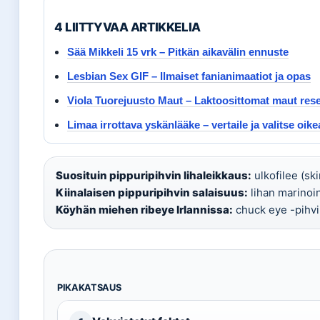
4 LIITTYVAA ARTIKKELIA
Sää Mikkeli 15 vrk – Pitkän aikavälin ennuste
Lesbian Sex GIF – Ilmaiset fanianimaatiot ja opas
Viola Tuorejuusto Maut – Laktoosittomat maut rese
Limaa irrottava yskänlääke – vertaile ja valitse oike
Suosituin pippuripihvin lihaleikkaus:
ulkofilee (ski
Kiinalaisen pippuripihvin salaisuus:
lihan marinoi
Köyhän miehen ribeye Irlannissa:
chuck eye -pihvi
PIKAKATSAUS