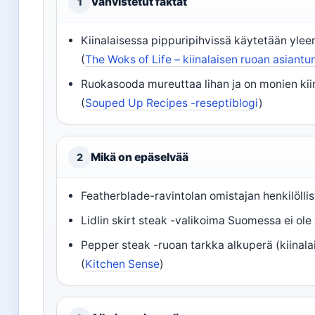
Vahvistetut faktat
1
Kiinalaisessa pippuripihvissä käytetään yleen
(
The Woks of Life – kiinalaisen ruoan asiantun
Ruokasooda mureuttaa lihan ja on monien kiin
(
Souped Up Recipes -reseptiblogi
)
Mikä on epäselvää
2
Featherblade-ravintolan omistajan henkilölli
Lidlin skirt steak -valikoima Suomessa ei ole
Pepper steak -ruoan tarkka alkuperä (kiinala
(
Kitchen Sense
)