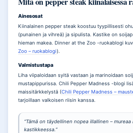
Mitä on pepper steak kiinalaisessa r
Ainesosat
Kiinalainen pepper steak koostuu tyypillisesti ohu
(punainen ja vihreä) ja sipulista. Kastike on soija
hieman makea. Dinner at the Zoo -ruokablogi kuva
Zoo – ruokablogi
).
Valmistustapa
Liha viipaloidaan syitä vastaan ja marinoidaan soi
mustapippurissa. Chili Pepper Madness -blogi lisää
maissitärkkelystä (
Chili Pepper Madness – mauste
tarjoillaan valkoisen riisin kanssa.
“Tämä on täydellinen nopea illallinen – mureaa l
kastikkeessa.”