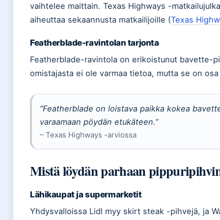
vaihtelee maittain. Texas Highways -matkailujulka
aiheuttaa sekaannusta matkailijoille (
Texas Highwa
Featherblade-ravintolan tarjonta
Featherblade-ravintola on erikoistunut bavette-pih
omistajasta ei ole varmaa tietoa, mutta se on os
“Featherblade on loistava paikka kokea bavette
varaamaan pöydän etukäteen.”
– Texas Highways -arviossa
Mistä löydän parhaan pippuripihvin
Lähikaupat ja supermarketit
Yhdysvalloissa Lidl myy skirt steak -pihvejä, ja W