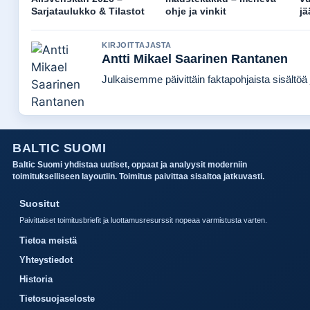
Sarjataulukko & Tilastot
ohje ja vinkit
jä
KIRJOITTAJASTA
Antti Mikael Saarinen Rantanen
Julkaisemme päivittäin faktapohjaista sisältöä j
BALTIC SUOMI
Baltic Suomi yhdistaa uutiset, oppaat ja analyysit moderniin
toimitukselliseen layoutiin. Toimitus paivittaa sisaltoa jatkuvasti.
Suositut
Paivittaiset toimitusbriefit ja luottamusresurssit nopeaa varmistusta varten.
Tietoa meistä
Yhteystiedot
Historia
Tietosuojaseloste