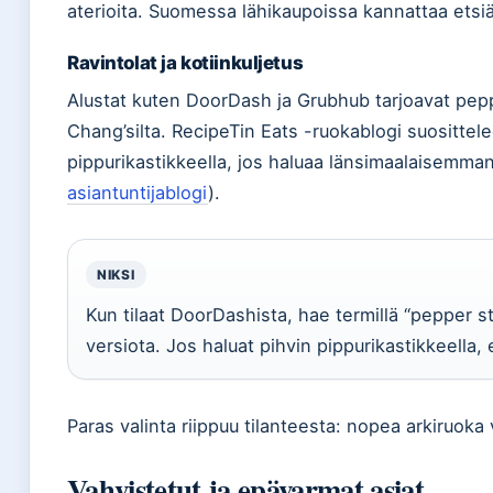
aterioita. Suomessa lähikaupoissa kannattaa etsiä u
Ravintolat ja kotiinkuljetus
Alustat kuten DoorDash ja Grubhub tarjoavat pepp
Chang’silta. RecipeTin Eats -ruokablogi suositte
pippurikastikkeella, jos haluaa länsimaalaisemman
asiantuntijablogi
).
NIKSI
Kun tilaat DoorDashista, hae termillä “pepper st
versiota. Jos haluat pihvin pippurikastikkeella,
Paras valinta riippuu tilanteesta: nopea arkiruoka v
Vahvistetut ja epävarmat asiat