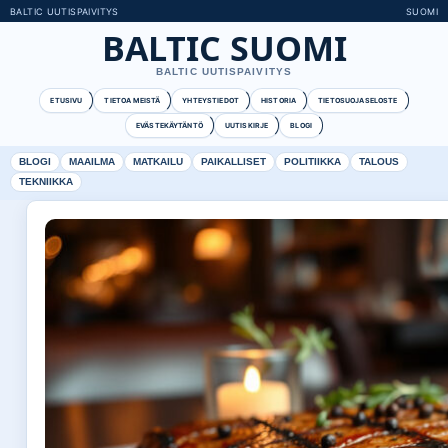
BALTIC UUTISPAIVITYS
SUOMI
BALTIC SUOMI
BALTIC UUTISPAIVITYS
ETUSIVU
TIETOA MEISTÄ
YHTEYSTIEDOT
HISTORIA
TIETOSUOJASELOSTE
EVÄSTEKÄYTÄNTÖ
UUTISKIRJE
BLOGI
BLOGI
MAAILMA
MATKAILU
PAIKALLISET
POLITIIKKA
TALOUS
TEKNIIKKA