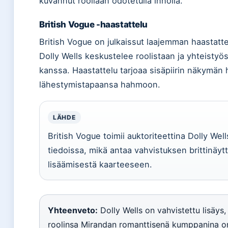
kuvannut rooliaan odotetulla innolla.
British Vogue -haastattelu
British Vogue on julkaissut laajemman haastatte
Dolly Wells keskustelee roolistaan ja yhteistyös
kanssa. Haastattelu tarjoaa sisäpiirin näkymän
lähestymistapaansa hahmoon.
LÄHDE
British Vogue toimii auktoriteettina Dolly Well
tiedoissa, mikä antaa vahvistuksen brittinäytt
lisäämisestä kaarteeseen.
Yhteenveto:
Dolly Wells on vahvistettu lisäys,
roolinsa Mirandan romanttisenä kumppanina o