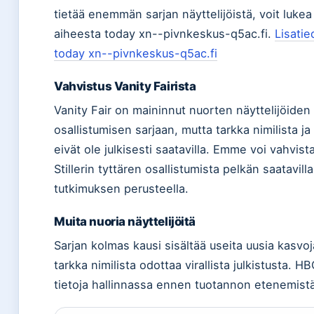
tietää enemmän sarjan näyttelijöistä, voit lukea 
aiheesta today xn--pivnkeskus-q5ac.fi.
Lisatie
today xn--pivnkeskus-q5ac.fi
Vahvistus Vanity Fairista
Vanity Fair on maininnut nuorten näyttelijöiden
osallistumisen sarjaan, mutta tarkka nimilista ja 
eivät ole julkisesti saatavilla. Emme voi vahvis
Stillerin tyttären osallistumista pelkän saatavill
tutkimuksen perusteella.
Muita nuoria näyttelijöitä
Sarjan kolmas kausi sisältää useita uusia kasvoj
tarkka nimilista odottaa virallista julkistusta. H
tietoja hallinnassa ennen tuotannon etenemistä