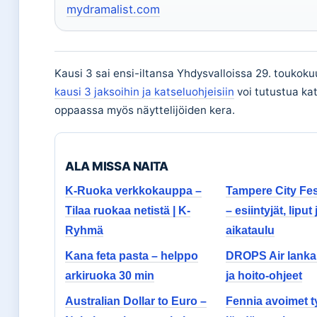
mydramalist.com
Kausi 3 sai ensi-iltansa Yhdysvalloissa 29. toukoku
kausi 3 jaksoihin ja katseluohjeisiin
voi tutustua ka
oppaassa myös näyttelijöiden kera.
ALA MISSA NAITA
K-Ruoka verkkokauppa –
Tampere City Fes
Tilaa ruokaa netistä | K-
– esiintyjät, liput 
Ryhmä
aikataulu
Kana feta pasta – helppo
DROPS Air lanka 
arkiruoka 30 min
ja hoito-ohjeet
Australian Dollar to Euro –
Fennia avoimet t