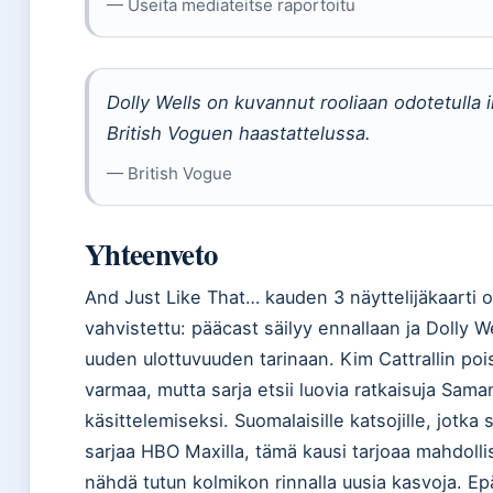
— Useita mediateitse raportoitu
Dolly Wells on kuvannut rooliaan odotetulla i
British Voguen haastattelussa.
— British Vogue
Yhteenveto
And Just Like That… kauden 3 näyttelijäkaarti o
vahvistettu: pääcast säilyy ennallaan ja Dolly W
uuden ulottuvuuden tarinaan. Kim Cattrallin poi
varmaa, mutta sarja etsii luovia ratkaisuja Sama
käsittelemiseksi. Suomalaisille katsojille, jotka
sarjaa HBO Maxilla, tämä kausi tarjoaa mahdoll
nähdä tutun kolmikon rinnalla uusia kasvoja. Ep