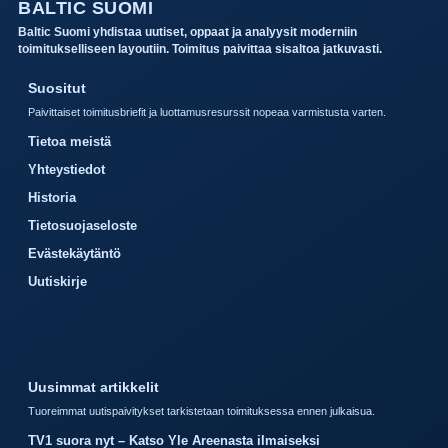
BALTIC SUOMI
Baltic Suomi yhdistaa uutiset, oppaat ja analyysit moderniin
toimitukselliseen layoutiin. Toimitus paivittaa sisaltoa jatkuvasti.
Suositut
Paivittaiset toimitusbriefit ja luottamusresurssit nopeaa varmistusta varten.
Tietoa meistä
Yhteystiedot
Historia
Tietosuojaseloste
Evästekäytäntö
Uutiskirje
Uusimmat artikkelit
Tuoreimmat uutispaivitykset tarkistetaan toimituksessa ennen julkaisua.
TV1 suora nyt – Katso Yle Areenasta ilmaiseksi