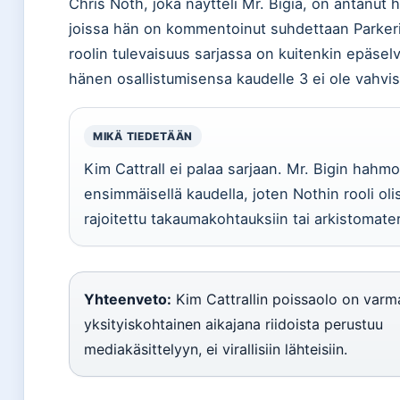
Chris Noth, joka näytteli Mr. Bigiä, on antanut h
joissa hän on kommentoinut suhdettaan Parkeri
roolin tulevaisuus sarjassa on kuitenkin epäselvä
hänen osallistumisensa kaudelle 3 ei ole vahvis
MIKÄ TIEDETÄÄN
Kim Cattrall ei palaa sarjaan. Mr. Bigin hahmo 
ensimmäisellä kaudella, joten Nothin rooli olis
rajoitettu takaumakohtauksiin tai arkistomateri
Yhteenveto:
Kim Cattrallin poissaolo on varm
yksityiskohtainen aikajana riidoista perustuu
mediakäsittelyyn, ei virallisiin lähteisiin.