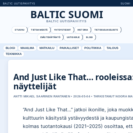
BALTIC UUTISPAIVITYS
SUOMI
BALTIC SUOMI
BALTIC UUTISPAIVITYS
ETUSIVU
TIETOA MEISTÄ
YHTEYSTIEDOT
HISTORIA
TIETOSUOJASELOSTE
EVÄSTEKÄYTÄNTÖ
UUTISKIRJE
BLOGI
BLOGI
MAAILMA
MATKAILU
PAIKALLISET
POLITIIKKA
TALOUS
TEKNIIKKA
And Just Like That… rooleissa
näyttelijät
ANTTI MIKAEL SAARINEN RANTANEN • 2026-05-04 • TARKISTANUT NOORA MA
“And Just Like That…” jatkoi ikonille, joka muok
kulttuurin käsitystä ystävyydestä ja kaupungist
kolmas tuotantokausi (2021–2025) osoittaa, ett