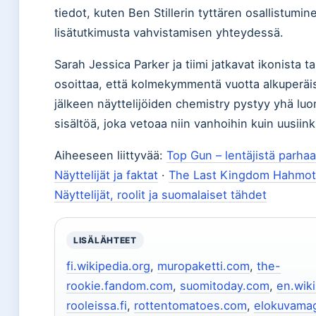
tiedot, kuten Ben Stillerin tyttären osallistumin
lisätutkimusta vahvistamisen yhteydessä.
Sarah Jessica Parker ja tiimi jatkavat ikonista t
osoittaa, että kolmekymmentä vuotta alkuperäi
jälkeen näyttelijöiden chemistry pystyy yhä lu
sisältöä, joka vetoaa niin vanhoihin kuin uusiink
Aiheeseen liittyvää:
Top Gun – lentäjistä parhaa
Näyttelijät ja faktat
·
The Last Kingdom Hahmot
Näyttelijät, roolit ja suomalaiset tähdet
LISÄLÄHTEET
fi.wikipedia.org
,
muropaketti.com
,
the-
rookie.fandom.com
,
suomitoday.com
,
en.wik
rooleissa.fi
,
rottentomatoes.com
,
elokuvamaga