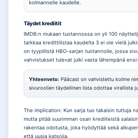
kolmannelle kaudelle.
Täydet krediitit
IMDB:n mukaan tuotannossa on yli 100 näyttelij
tarkkaa kredittilistaa kaudelta 3 ei ole vielä julk
on tyypillistä HBO-sarjan tuotannolle, jossa siv
vahvistukset tulevat julki vasta lähempänä ensi-
Yhteenveto:
Pääcast on vahvistettu kolme ni
sivuroolien täydellinen lista odottaa virallista ju
The implication: Kun sarja tuo takaisin tuttuja 
mutta pitää suurimman osan krediiteistä salais
rakentaa odotusta, joka hyödyttää sekä alkuper
että uusia katsojia.