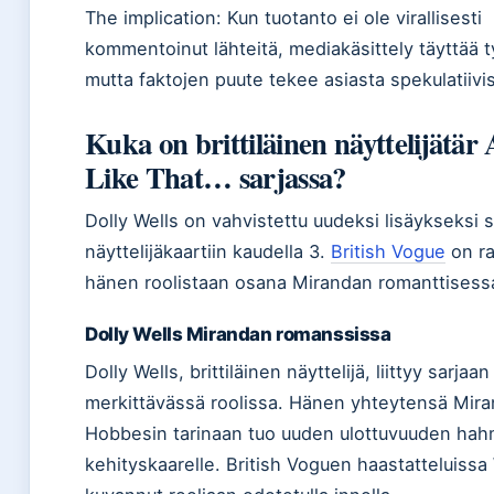
The implication: Kun tuotanto ei ole virallisesti
kommentoinut lähteitä, mediakäsittely täyttää 
mutta faktojen puute tekee asiasta spekulatiivi
Kuka on brittiläinen näyttelijätär
Like That… sarjassa?
Dolly Wells on vahvistettu uudeksi lisäykseksi s
näyttelijäkaartiin kaudella 3.
British Vogue
on ra
hänen roolistaan osana Mirandan romanttisess
Dolly Wells Mirandan romanssissa
Dolly Wells, brittiläinen näyttelijä, liittyy sarjaan
merkittävässä roolissa. Hänen yhteytensä Mir
Hobbesin tarinaan tuo uuden ulottuvuuden ha
kehityskaarelle. British Voguen haastatteluissa