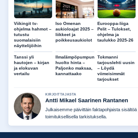
Viikingit tv-
Iso Omenan
Eurooppa-liiga
ohjelma hahmot –
aukioloajat 2025 –
Pelit – Tulokset,
tutustu
liikkeet ja
ohjelma ja
suomalaisiin
poikkeusaukiolot
taulukko 2025-26
näyttelijöihin
Tanssi yli
Ilmalämpöpumpun
Tokmanni
hautojen – kirjan
huolto hinta –
tarjouslehti uusin
ja elokuvan
Paljonko maksaa,
– Löydä
vertailu
kannattaako
viimeisimmät
tarjoukset
KIRJOITTAJASTA
Antti Mikael Saarinen Rantanen
Julkaisemme päivittäin faktapohjaista sisältöä 
toimituksellisella tarkistuksella.