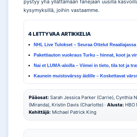
pystyy yhä yllättämään fanejaan uusilla kasvoill
kysymyksillä, joihin vastaamme.
4 LIITTYVAA ARTIKKELIA
NHL Live Tulokset – Seuraa Ottelut Reaaliajassa
Pakettiauton vuokraus Turku – hinnat, koot ja vin
Nai et LUMA-aloilla – Viimei in tieto, tila tot ja tra
Kaunein muistovärssy äidille – Koskettavat värss
Pääosat:
Sarah Jessica Parker (Carrie), Cynthia 
(Miranda), Kristin Davis (Charlotte) ·
Alusta:
HBO M
Kehittäjä:
Michael Patrick King