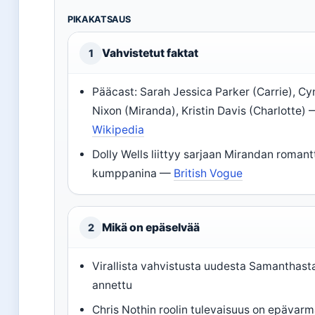
PIKAKATSAUS
Vahvistetut faktat
1
Pääcast: Sarah Jessica Parker (Carrie), Cy
Nixon (Miranda), Kristin Davis (Charlotte)
Wikipedia
Dolly Wells liittyy sarjaan Mirandan romant
kumppanina —
British Vogue
Mikä on epäselvää
2
Virallista vahvistusta uudesta Samanthasta
annettu
Chris Nothin roolin tulevaisuus on epävar