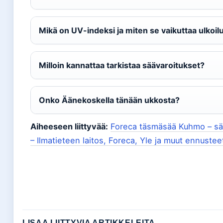
Mikä on UV-indeksi ja miten se vaikuttaa ulkoil
Milloin kannattaa tarkistaa säävaroitukset?
Onko Äänekoskella tänään ukkosta?
Aiheeseen liittyvää:
Foreca täsmäsää Kuhmo – sää
– Ilmatieteen laitos, Foreca, Yle ja muut ennustee
LISAA LIITTYVIA ARTIKKELEITA