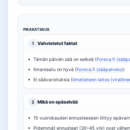
PIKAKATSAUS
Vahvistetut faktat
1
Tämän päivän sää on selkeä (
Foreca.fi (sääp
Ilmanlaatu on hyvä (
Foreca.fi (sääpalvelu)
)
Ei säävaroituksia (
Ilmatieteen laitos (virallin
Mikä on epäselvää
2
15 vuorokauden ennusteeseen liittyy epävar
Pidemmät ennusteet (30–45 vrk) ovat vähem