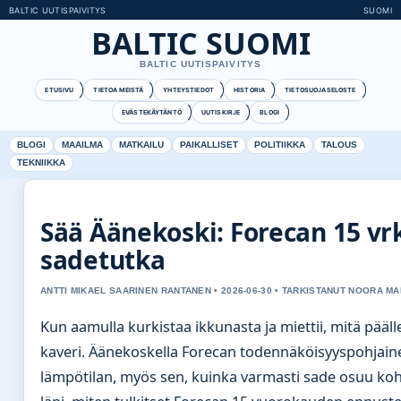
BALTIC UUTISPAIVITYS
SUOMI
BALTIC SUOMI
BALTIC UUTISPAIVITYS
ETUSIVU
TIETOA MEISTÄ
YHTEYSTIEDOT
HISTORIA
TIETOSUOJASELOSTE
EVÄSTEKÄYTÄNTÖ
UUTISKIRJE
BLOGI
BLOGI
MAAILMA
MATKAILU
PAIKALLISET
POLITIIKKA
TALOUS
TEKNIIKKA
Sää Äänekoski: Forecan 15 vrk
sadetutka
ANTTI MIKAEL SAARINEN RANTANEN • 2026-06-30 • TARKISTANUT NOORA MA
Kun aamulla kurkistaa ikkunasta ja miettii, mitä pääll
kaveri. Äänekoskella Forecan todennäköisyyspohjaine
lämpötilan, myös sen, kuinka varmasti sade osuu k