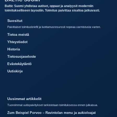
Baltic Suomi yhdistaa uutiset, oppaat ja analyysit moderniin
toimitukselliseen layoutiin. Toimitus paivittaa sisaltoa jatkuvasti.
Suositut
Paivittaiset toimitusbriefit ja luottamusresurssit nopeaa varmistusta varten.
Tietoa meistä
Yhteystiedot
Historia
Tietosuojaseloste
Evästekäytäntö
Uutiskirje
Uusimmat artikkelit
Tuoreimmat uutispaivitykset tarkistetaan toimituksessa ennen julkaisua.
Zum Beispiel Porvoo – Ravintolan menu ja aukioloajat