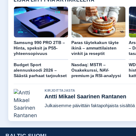
Samsung 990 PRO 2TB –
Paras täytekakun täyte
Ars
Hinta, speksit ja PS5-
ikinä – ammattilaisten
– D
yhteensopivuus
vinkit ja reseptit
tas
Budget Sport
Nasdaq: MSTR –
WD-
alennuskoodi 2026 –
Osakekurssi, NAV-
his
Säästä parhaat tarjoukset
premium ja RSI-analyysi
kat
KIRJOITTAJASTA
Antti Mikael Saarinen Rantanen
Julkaisemme päivittäin faktapohjaista sisältöä j
BALTIC SUOMI