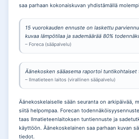
saa parhaan kokonaiskuvan yhdistämällä molempie
15 vuorokauden ennuste on laskettu parviennust
kuvaa lämpötilaa ja sademäärää 80% todennäkö
– Foreca (sääpalvelu)
Äänekosken sääasema raportoi tuntikohtaiset ti
– Ilmatieteen laitos (virallinen sääpalvelu)
Äänekoskelaiselle sään seuranta on arkipäivää, m
siitä helpompaa. Forecan todennäköisyysennuste 
taas Ilmatieteenlaitoksen tuntiennuste ja sadetutk
käyttöön. Äänekoskelainen saa parhaan kuvan sä
tiedot.