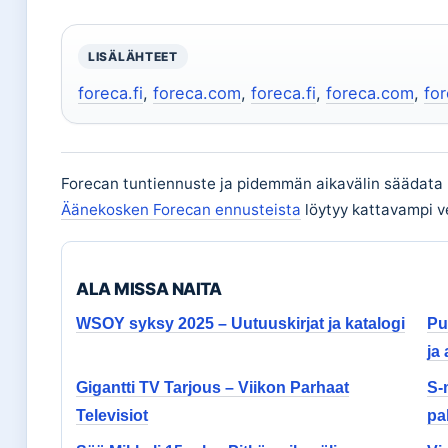
LISÄLÄHTEET
foreca.fi
,
foreca.com
,
foreca.fi
,
foreca.com
,
for
Forecan tuntiennuste ja pidemmän aikavälin säädata ke
Äänekosken Forecan ennusteista
löytyy kattavampi ver
ALA MISSA NAITA
WSOY syksy 2025 – Uutuuskirjat ja katalogi
Pu
ja 
Gigantti TV Tarjous – Viikon Parhaat
S-
Televisiot
pa