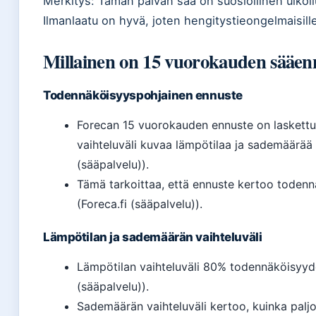
Merkitys: Tämän päivän sää on suosiollinen ulkoi
Ilmanlaatu on hyvä, joten hengitystieongelmaisille
Millainen on 15 vuorokauden sääen
Todennäköisyyspohjainen ennuste
Forecan 15 vuorokauden ennuste on laskettu 
vaihteluväli kuvaa lämpötilaa ja sademäärää
(sääpalvelu)).
Tämä tarkoittaa, että ennuste kertoo todenn
(Foreca.fi (sääpalvelu)).
Lämpötilan ja sademäärän vaihteluväli
Lämpötilan vaihteluväli 80% todennäköisyydel
(sääpalvelu)).
Sademäärän vaihteluväli kertoo, kuinka pal