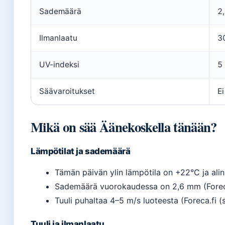
Sademäärä
2
Ilmanlaatu
3
UV-indeksi
5 
Säävaroitukset
Ei
Mikä on sää Äänekoskella tänään?
Lämpötilat ja sademäärä
Tämän päivän ylin lämpötila on +22°C ja alin
Sademäärä vuorokaudessa on 2,6 mm (Foreca.
Tuuli puhaltaa 4–5 m/s luoteesta (Foreca.fi (
Tuuli ja ilmanlaatu