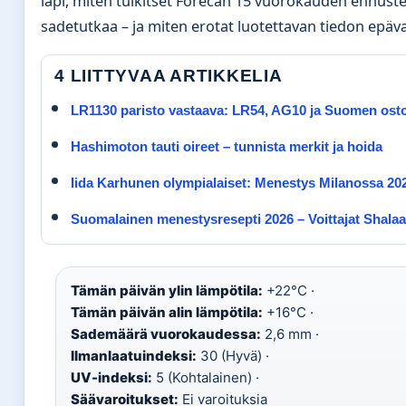
läpi, miten tulkitset Forecan 15 vuorokauden ennustet
sadetutkaa – ja miten erotat luotettavan tiedon epäv
4 LIITTYVAA ARTIKKELIA
LR1130 paristo vastaava: LR54, AG10 ja Suomen ost
Hashimoton tauti oireet – tunnista merkit ja hoida
Iida Karhunen olympialaiset: Menestys Milanossa 20
Suomalainen menestysresepti 2026 – Voittajat Shalaatt
Tämän päivän ylin lämpötila:
+22°C ·
Tämän päivän alin lämpötila:
+16°C ·
Sademäärä vuorokaudessa:
2,6 mm ·
Ilmanlaatuindeksi:
30 (Hyvä) ·
UV-indeksi:
5 (Kohtalainen) ·
Säävaroitukset:
Ei varoituksia