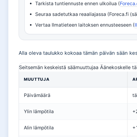
Tarkista tuntiennuste ennen ulkoilua (
Foreca.
Seuraa sadetutkaa reaaliajassa (Foreca.fi (s
Vertaa Ilmatieteen laitoksen ennusteeseen (
I
Alla oleva taulukko kokoaa tämän päivän sään kes
Seitsemän keskeistä säämuuttujaa Äänekoskelle tänä
MUUTTUJA
A
Päivämäärä
t
Ylin lämpötila
+
Alin lämpötila
+