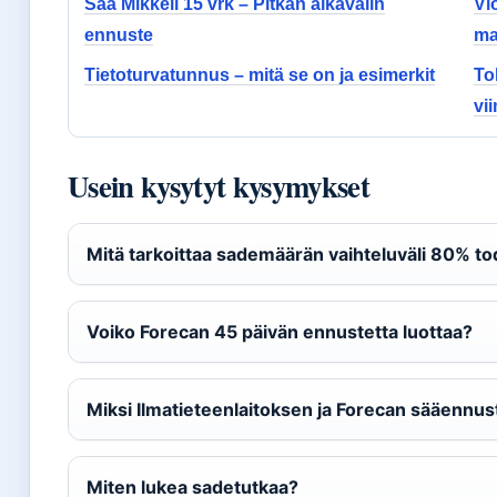
Sää Mikkeli 15 vrk – Pitkän aikavälin
Vi
ennuste
ma
Tietoturvatunnus – mitä se on ja esimerkit
To
vi
Usein kysytyt kysymykset
Mitä tarkoittaa sademäärän vaihteluväli 80% t
Voiko Forecan 45 päivän ennustetta luottaa?
Miksi Ilmatieteenlaitoksen ja Forecan sääennus
Miten lukea sadetutkaa?