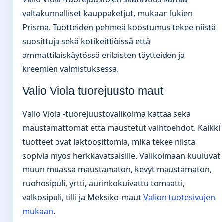
valtakunnalliset kauppaketjut, mukaan lukien
Prisma. Tuotteiden pehmeä koostumus tekee niistä
suosittuja sekä kotikeittiöissä että
ammattilaiskäytössä erilaisten täytteiden ja
kreemien valmistuksessa.
Valio Viola tuorejuusto maut
Valio Viola -tuorejuustovalikoima kattaa sekä
maustamattomat että maustetut vaihtoehdot. Kaikki
tuotteet ovat laktoosittomia, mikä tekee niistä
sopivia myös herkkävatsaisille. Valikoimaan kuuluvat
muun muassa maustamaton, kevyt maustamaton,
ruohosipuli, yrtti, aurinkokuivattu tomaatti,
valkosipuli, tilli ja Meksiko-maut
Valion tuotesivujen
mukaan
.