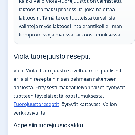
Kaikki Valio Viola -tuorejuustot on valmistettu
laktoosittomaksi prosessilla, joka hajottaa
laktoosin. Tämä tekee tuotteista turvallisia
valintoja myös laktoosi-intolerantikoille ilman
kompromisseja maussa tai koostumuksessa.
Viola tuorejuusto reseptit
Valio Viola -tuorejuusto soveltuu monipuolisesti
erilaisiin resepteihin sen pehmeän rakenteen
ansiosta. Erityisesti makeat leivonnaiset hyötyvät
tuotteen täyteläisestä koostumuksesta.
Tuorejuustoreseptit
löytyvät kattavasti Valion
verkkosivuilta.
Appelsiinituorejuustokakku