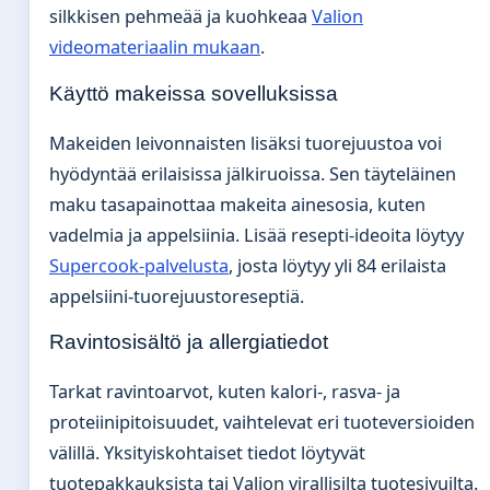
silkkisen pehmeää ja kuohkeaa
Valion
videomateriaalin mukaan
.
Käyttö makeissa sovelluksissa
Makeiden leivonnaisten lisäksi tuorejuustoa voi
hyödyntää erilaisissa jälkiruoissa. Sen täyteläinen
maku tasapainottaa makeita ainesosia, kuten
vadelmia ja appelsiinia. Lisää resepti-ideoita löytyy
Supercook-palvelusta
, josta löytyy yli 84 erilaista
appelsiini-tuorejuustoreseptiä.
Ravintosisältö ja allergiatiedot
Tarkat ravintoarvot, kuten kalori-, rasva- ja
proteiinipitoisuudet, vaihtelevat eri tuoteversioiden
välillä. Yksityiskohtaiset tiedot löytyvät
tuotepakkauksista tai Valion virallisilta tuotesivuilta.