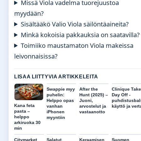
Missä Viola vadelma tuorejuustoa
myydään?
Sisältääkö Valio Viola säilöntäaineita?
Minkä kokoisia pakkauksia on saatavilla?
Toimiiko maustamaton Viola makeissa
leivonnaisissa?
LISAA LIITTYVIA ARTIKKELEITA
Swappie myy
After the
Clinique Take
puhelin:
Hunt (2025) –
Day Off -
Helppo opas
Juoni,
puhdistusbal
Kana feta
vanhan
arvostelut ja
käyttö ja vert
pasta –
iPhonen
vastaanotto
helppo
myyntiin
arkiruoka 30
min
Citymarket
Salatut
Keraamisen
Suomen