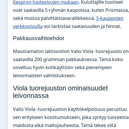
Kespron tuotesivujen mukaan
. Kuluttajille tuotteet
ovat saatavilla S-ryhmän kaupoissa, kuten Prismassa,
sekä muissa päivittäistavaraliikkeissä.
S-kauppojen
verkkosivuilla
voi tarkistaa saatavuuden ja hinnat.
Pakkausvaihtoehdot
Maustamaton laktoositon Valio Viola -tuorejuusto on
saatavilla 200 gramman pakkauksessa. Tämä koko
soveltuu hyvin kotikäyttöön sekä pienempien
leivonnaisten valmistukseen.
Viola tuorejuuston ominaisuudet
leivonnassa
Valio Viola -tuorejuuston käyttökelpoisuus perustuu
sen erityiseen koostumukseen, joka syntyy tuoreesta
maidosta eikä maitojauheesta. Tämä tekee siitä