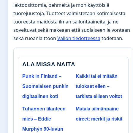
laktoosittomia, pehmeitä ja monikäyttöisiä
tuorejuustoja. Tuotteet valmistetaan kotimaisesta
tuoreesta maidosta ilman säilöntäaineita, ja ne
soveltuvat sekä makeaan että suolaiseen leivontaan
sekä ruoanlaittoon
Valion tiedotteessa
todetaan.
ALA MISSA NAITA
Punk in Finland –
Kaikki tai ei mitään
Suomalaisen punkin
tulokset eilen –
digitaalinen koti
tarkista eilisen voitot
Tuhannen tilanteen
Matala silmänpaine
mies – Eddie
oireet: merkit ja riskit
Murphyn 90-luvun