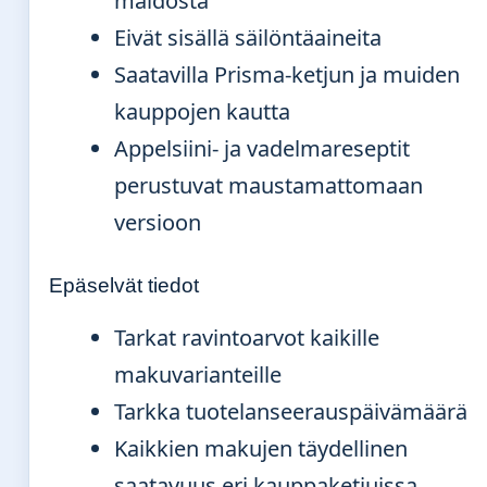
maidosta
Eivät sisällä säilöntäaineita
Saatavilla Prisma-ketjun ja muiden
kauppojen kautta
Appelsiini- ja vadelmareseptit
perustuvat maustamattomaan
versioon
Epäselvät tiedot
Tarkat ravintoarvot kaikille
makuvarianteille
Tarkka tuotelanseerauspäivämäärä
Kaikkien makujen täydellinen
saatavuus eri kauppaketjuissa