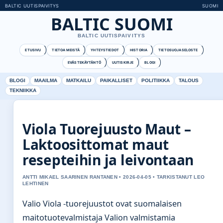
BALTIC UUTISPAIVITYS
SUOMI
BALTIC SUOMI
BALTIC UUTISPAIVITYS
ETUSIVU
TIETOA MEISTÄ
YHTEYSTIEDOT
HISTORIA
TIETOSUOJASELOSTE
EVÄSTEKÄYTÄNTÖ
UUTISKIRJE
BLOGI
BLOGI
MAAILMA
MATKAILU
PAIKALLISET
POLITIIKKA
TALOUS
TEKNIIKKA
Viola Tuorejuusto Maut –
Laktoosittomat maut
resepteihin ja leivontaan
ANTTI MIKAEL SAARINEN RANTANEN • 2026-04-05 • TARKISTANUT LEO
LEHTINEN
Valio Viola -tuorejuustot ovat suomalaisen
maitotuotevalmistaja Valion valmistamia