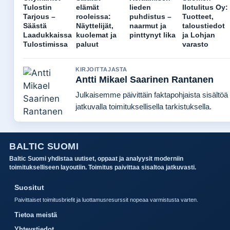
Tulostin
elämät
lieden
Ilotulitus Oy:
Tarjous –
rooleissa:
puhdistus –
Tuotteet,
Säästä
Näyttelijät,
naarmut ja
taloustiedot
Laadukkaissa
kuolemat ja
pinttynyt lika
ja Lohjan
Tulostimissa
paluut
varasto
KIRJOITTAJASTA
Antti Mikael Saarinen Rantanen
Julkaisemme päivittäin faktapohjaista sisältöä
jatkuvalla toimituksellisella tarkistuksella.
BALTIC SUOMI
Baltic Suomi yhdistaa uutiset, oppaat ja analyysit moderniin
toimitukselliseen layoutiin. Toimitus paivittaa sisaltoa jatkuvasti.
Suositut
Paivittaiset toimitusbriefit ja luottamusresurssit nopeaa varmistusta varten.
Tietoa meistä
Yhteystiedot