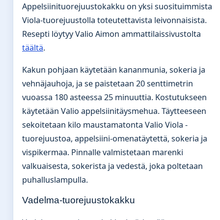
Appelsiinituorejuustokakku on yksi suosituimmista
Viola-tuorejuustolla toteutettavista leivonnaisista.
Resepti löytyy Valio Aimon ammattilaissivustolta
täältä
.
Kakun pohjaan käytetään kananmunia, sokeria ja
vehnäjauhoja, ja se paistetaan 20 senttimetrin
vuoassa 180 asteessa 25 minuuttia. Kostutukseen
käytetään Valio appelsiinitäysmehua. Täytteeseen
sekoitetaan kilo maustamatonta Valio Viola -
tuorejuustoa, appelsiini-omenatäytettä, sokeria ja
vispikermaa. Pinnalle valmistetaan marenki
valkuaisesta, sokerista ja vedestä, joka poltetaan
puhalluslampulla.
Vadelma-tuorejuustokakku