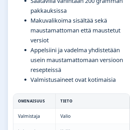
Saatavilla vähintään 200 gramman
pakkauksissa
Makuvalikoima sisältää sekä
maustamattoman että maustetut
versiot
Appelsiini ja vadelma yhdistetään
usein maustamattomaan versioon
resepteissä
Valmistusaineet ovat kotimaisia
OMINAISUUS
TIETO
Valmistaja
Valio