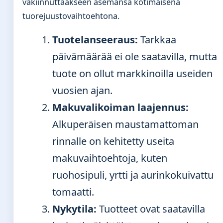
vakiinnuttaakseen asemansa kotimaisena
tuorejuustovaihtoehtona.
Tuotelanseeraus:
Tarkkaa
päivämäärää ei ole saatavilla, mutta
tuote on ollut markkinoilla useiden
vuosien ajan.
Makuvalikoiman laajennus:
Alkuperäisen maustamattoman
rinnalle on kehitetty useita
makuvaihtoehtoja, kuten
ruohosipuli, yrtti ja aurinkokuivattu
tomaatti.
Nykytila:
Tuotteet ovat saatavilla