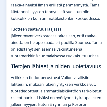
raaka-aineeksi ilman erillistä pehmennystä. Tämä
käytännöllisyys on tehnyt siitä suositun niin
kotikokkien kuin ammattilaistenkin keskuudessa.
Tuotteen saatavuus laajassa
jälleenmyyntiverkostossa takaa sen, että raaka-
ainetta on helppo saada eri puolilla Suomea. Tämä
on edistänyt sen asemaa vakiintuneena
tuotemerkkinä suomalaisessa ruokakulttuurissa.
Tietojen lähteet ja niiden luotettavuus
Artikkelin tiedot perustuvat Valion virallisiin
lähteisiin, mukaan lukien yrityksen verkkosivut,
tuotetiedotteet ja ammattilaiskäyttöön tarkoitetut
reseptipankit. Lisäksi on hyödynnetty kaupallisten
jälleenmyyjien, kuten S-ryhmän ja Kespron,