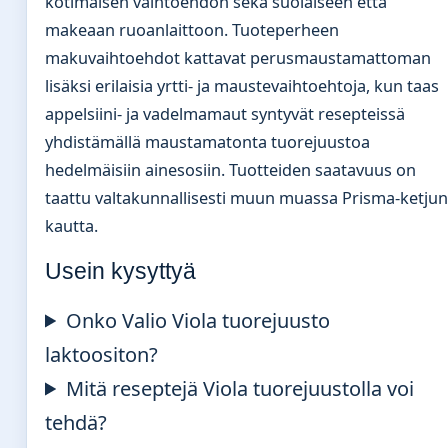
kotimaisen vaihtoehdon sekä suolaiseen että
makeaan ruoanlaittoon. Tuoteperheen
makuvaihtoehdot kattavat perusmaustamattoman
lisäksi erilaisia yrtti- ja maustevaihtoehtoja, kun taas
appelsiini- ja vadelmamaut syntyvät resepteissä
yhdistämällä maustamatonta tuorejuustoa
hedelmäisiin ainesosiin. Tuotteiden saatavuus on
taattu valtakunnallisesti muun muassa Prisma-ketjun
kautta.
Usein kysyttyä
Onko Valio Viola tuorejuusto
laktoositon?
Mitä reseptejä Viola tuorejuustolla voi
tehdä?