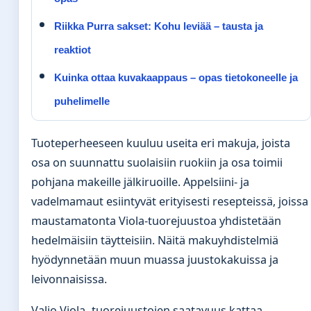
Riikka Purra sakset: Kohu leviää – tausta ja
reaktiot
Kuinka ottaa kuvakaappaus – opas tietokoneelle ja
puhelimelle
Tuoteperheeseen kuuluu useita eri makuja, joista
osa on suunnattu suolaisiin ruokiin ja osa toimii
pohjana makeille jälkiruoille. Appelsiini- ja
vadelmamaut esiintyvät erityisesti resepteissä, joissa
maustamatonta Viola-tuorejuustoa yhdistetään
hedelmäisiin täytteisiin. Näitä makuyhdistelmiä
hyödynnetään muun muassa juustokakuissa ja
leivonnaisissa.
Valio Viola -tuorejuustojen saatavuus kattaa