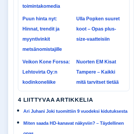
toimintakomedia
Puun hinta nyt:
Ulla Popken suuret
Hinnat, trendit ja
koot – Opas plus-
myyntivinkit
size-vaatteisiin
metsänomistajille
Veikon Kone Forssa:
Nuorten EM Kisat
Lehtovirta Oy:n
Tampere – Kaikki
kodinkoneliike
mitä tarvitset tietää
4 LIITTYVAA ARTIKKELIA
Ari Juhani Joki tuomittiin 9 vuodeksi kidutuksesta
Miten saada HD-kanavat näkyviin? – Täydellinen
opas