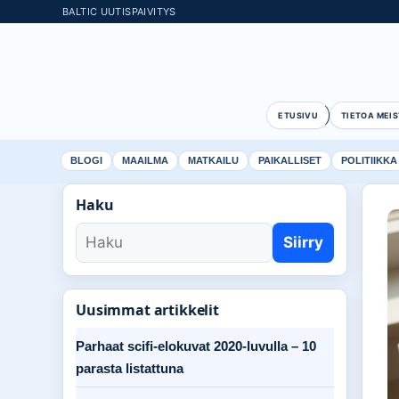
BALTIC UUTISPAIVITYS
ETUSIVU
TIETOA MEIS
BLOGI
MAAILMA
MATKAILU
PAIKALLISET
POLITIIKKA
Haku
Siirry
Uusimmat artikkelit
Parhaat scifi-elokuvat 2020-luvulla – 10
parasta listattuna