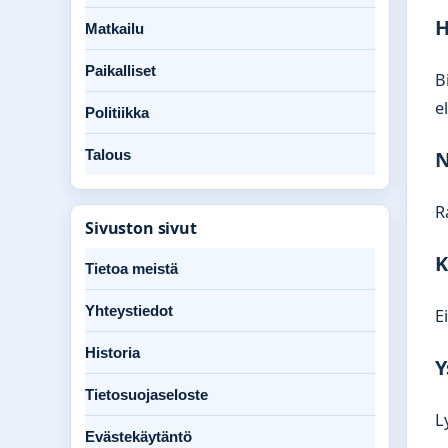
H
Matkailu
Paikalliset
B
e
Politiikka
N
Talous
R
Sivuston sivut
K
Tietoa meistä
Yhteystiedot
E
Historia
Y
Tietosuojaseloste
L
Evästekäytäntö