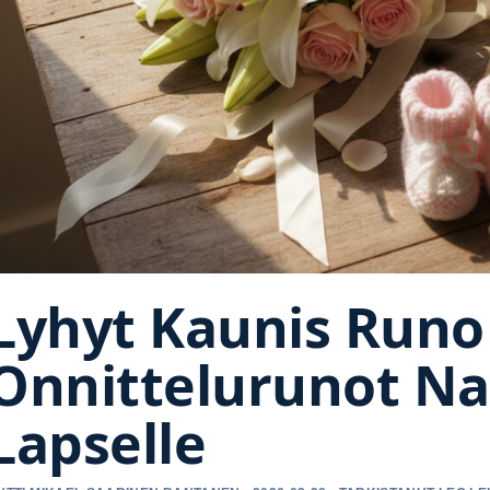
Lyhyt Kaunis Runo 
Onnittelurunot Nai
Lapselle