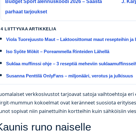
Budget Sport alennuskoodi 2026 – Säästä
J. Kar
parhaat tarjoukset
4 LIITTYVAA ARTIKKELIA
Viola Tuorejuusto Maut – Laktoosittomat maut resepteihin ja 
Iso Syöte Mökit – Poreammella Rinteiden Lähellä
Suklaa muffinssi ohje – 3 reseptiä meheviin suklaamuffinssei
Susanna Penttilä OnlyFans – miljonääri, verotus ja julkisuus
uomalaiset verkkosivustot tarjoavat satoja vaihtoehtoja eri 
irgit-mummun kokoelmat ovat keränneet suosiota erityisest
unot sopivat niin painettuihin kortteihin kuin sähköisiin vies
Kaunis runo naiselle