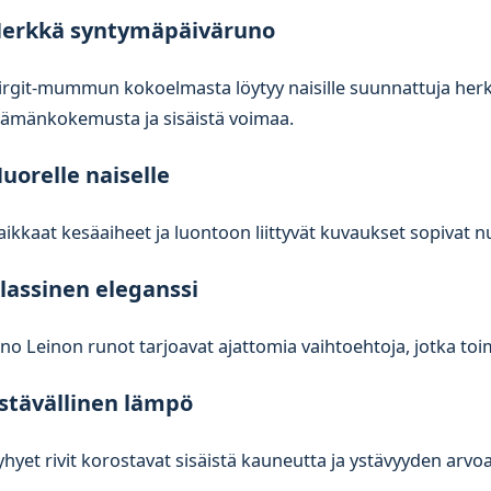
erkkä syntymäpäiväruno
irgit-mummun kokoelmasta löytyy naisille suunnattuja herkk
lämänkokemusta ja sisäistä voimaa.
uorelle naiselle
aikkaat kesäaiheet ja luontoon liittyvät kuvaukset sopivat 
lassinen eleganssi
ino Leinon runot tarjoavat ajattomia vaihtoehtoja, jotka toimi
stävällinen lämpö
yhyet rivit korostavat sisäistä kauneutta ja ystävyyden arvoa 