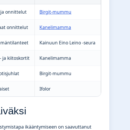
 ja onnittelut
Birgit-mummu
aat onnittelut
Kanelimamma
lämäntilanteet
Kainuun Eino Leino -seura
 ja kiitoskortit
Kanelimamma
tisjuhlat
Birgit-mummu
aiset
Ifolor
iväksi
estymistapa ikääntymiseen on saavuttanut