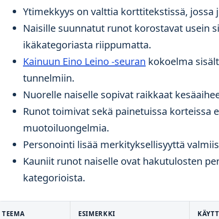
Ytimekkyys on valttia korttitekstissä, jossa 
Naisille suunnatut runot korostavat usein s
ikäkategoriasta riippumatta.
Kainuun Eino Leino -seuran
kokoelma sisältä
tunnelmiin.
Nuorelle naiselle sopivat raikkaat kesäaihe
Runot toimivat sekä painetuissa korteissa et
muotoiluongelmia.
Personointi lisää merkityksellisyyttä valmiis
Kauniit runot naiselle ovat hakutulosten pe
kategorioista.
TEEMA
ESIMERKKI
KÄYT