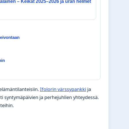
jalainen – Keikat 2025–2026 ja uran helmet
leivontaan
hin
elämäntilanteisiin.
Ifolorin värssypankki
ja
i syntymäpäivien ja perhejuhlien yhteydessä.
teihin.