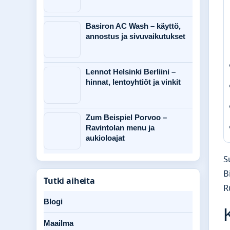
Basiron AC Wash – käyttö,
annostus ja sivuvaikutukset
Lennot Helsinki Berliini –
hinnat, lentoyhtiöt ja vinkit
Zum Beispiel Porvoo –
Ravintolan menu ja
aukioloajat
S
B
Tutki aiheita
R
Blogi
Maailma