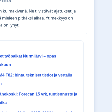
EHTINEN
 kulmakivenä. Ne tiivistävät ajatukset ja
ää mieleen pitkäksi aikaa. Ytimekkyys on
a on lyhyt.
t työpaikat Nurmijärvi – opas
akuun
 F82: hinta, tekniset tiedot ja vertailu
n
nekoski: Forecan 15 vrk, tuntiennuste ja
utka