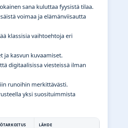
jokainen sana kuluttaa fyysistä tilaa.
isäistä voimaa ja elämänviisautta
ä klassisia vaihtoehtoja eri
et ja kasvun kuvaamiset.
tä digitaalisissa viesteissä ilman
iin runoihin merkittävästi.
rusteella yksi suosituimmista
TÖTARKOITUS
LÄHDE