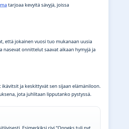
lma
tarjoaa kevyitä sävyjä, joissa
at, että jokainen vuosi tuo mukanaan uusia
sa nasevat onnittelut saavat aikaan hymyjä ja
 ikävitsit ja keskittyvät sen sijaan elämäniloon.
ena, jota juhlitaan lipputanko pystyssä.
visesti. Esimerkiksi rivi “Onneks tuli nyt