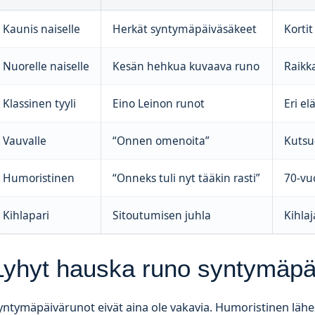
Kaunis naiselle
Herkät syntymäpäiväsäkeet
Kortit
Nuorelle naiselle
Kesän hehkua kuvaava runo
Raikk
Klassinen tyyli
Eino Leinon runot
Eri e
Vauvalle
“Onnen omenoita”
Kutsu-
Humoristinen
“Onneks tuli nyt tääkin rasti”
70-vuo
Kihlapari
Sitoutumisen juhla
Kihlaj
Lyhyt hauska runo syntymäpä
yntymäpäivärunot eivät aina ole vakavia. Humoristinen läh