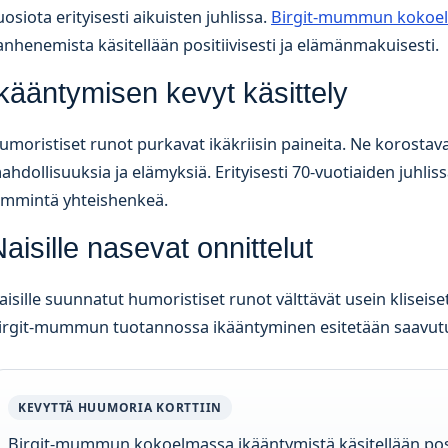
uosiota erityisesti aikuisten juhlissa.
Birgit-mummun kokoe
anhenemista käsitellään positiivisesti ja elämänmakuisesti.
kääntymisen kevyt käsittely
umoristiset runot purkavat ikäkriisin paineita. Ne korostav
ahdollisuuksia ja elämyksiä. Erityisesti 70-vuotiaiden juhlis
ämmintä yhteishenkeä.
aisille nasevat onnittelut
aisille suunnatut humoristiset runot välttävät usein kliseiset
irgit-mummun tuotannossa ikääntyminen esitetään saavutuks
KEVYTTÄ HUUMORIA KORTTIIN
Birgit-mummun kokoelmassa ikääntymistä käsitellään positii