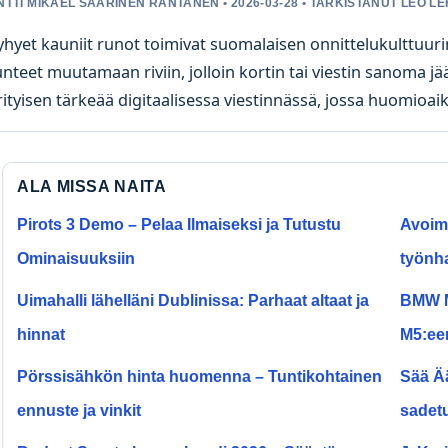
NTTI MIKAEL SAARINEN RANTANEN • 2026-03-28 • TARKISTANUT LEO L
yhyet kauniit runot toimivat suomalaisen onnittelukulttuurin
unteet muutamaan riviin, jolloin kortin tai viestin sanoma j
rityisen tärkeää digitaalisessa viestinnässä, jossa huomioaik
ALA MISSA NAITA
Pirots 3 Demo – Pelaa Ilmaiseksi ja Tutustu
Avoime
Ominaisuuksiin
työnh
Uimahalli lähelläni Dublinissa: Parhaat altaat ja
BMW M4
hinnat
M5:ee
Pörssisähkön hinta huomenna – Tuntikohtainen
Sää Ää
ennuste ja vinkit
sadet