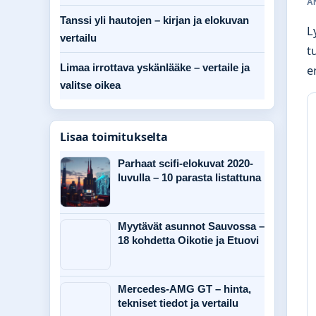
A
Tanssi yli hautojen – kirjan ja elokuvan
L
vertailu
t
Limaa irrottava yskänlääke – vertaile ja
e
valitse oikea
Lisaa toimitukselta
Parhaat scifi-elokuvat 2020-
luvulla – 10 parasta listattuna
Myytävät asunnot Sauvossa –
18 kohdetta Oikotie ja Etuovi
Mercedes-AMG GT – hinta,
tekniset tiedot ja vertailu