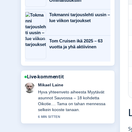
Ominaisuuksiin
Tokmanni tarjouslehti uusin –
lue viikon tarjoukset
Tom Cruisen ikä 2025 – 63
vuotta ja yhä aktiivinen
Live-kommentit
Ella Makinen
Seuraan Mercedes-AMG GT – hinta,
tekniset tiedot ja...-lahetysta tarkasti –
arvostan tasapainoista savyja.
8 MIN SITTEN
S