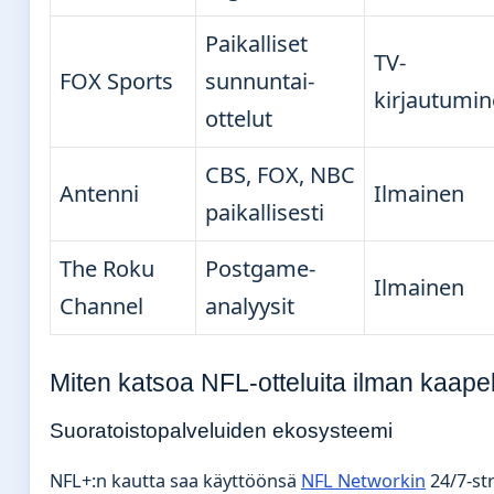
Paikalliset
TV-
FOX Sports
sunnuntai-
kirjautumi
ottelut
CBS, FOX, NBC
Antenni
Ilmainen
paikallisesti
The Roku
Postgame-
Ilmainen
Channel
analyysit
Miten katsoa NFL-otteluita ilman kaapel
Suoratoistopalveluiden ekosysteemi
NFL+:n kautta saa käyttöönsä
NFL Networkin
24/7-str