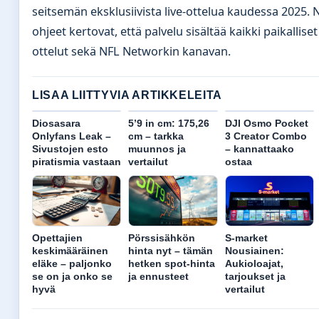
seitsemän eksklusiivista live-ottelua kaudessa 2025.
ohjeet kertovat, että palvelu sisältää kaikki paikalliset
ottelut sekä NFL Networkin kanavan.
LISAA LIITTYVIA ARTIKKELEITA
Diosasara
5’9 in cm: 175,26
DJI Osmo Pocket
Onlyfans Leak –
cm – tarkka
3 Creator Combo
Sivustojen esto
muunnos ja
– kannattaako
piratismia vastaan
vertailut
ostaa
Opettajien
Pörssisähkön
S-market
keskimääräinen
hinta nyt – tämän
Nousiainen:
eläke – paljonko
hetken spot-hinta
Aukioloajat,
se on ja onko se
ja ennusteet
tarjoukset ja
hyvä
vertailut