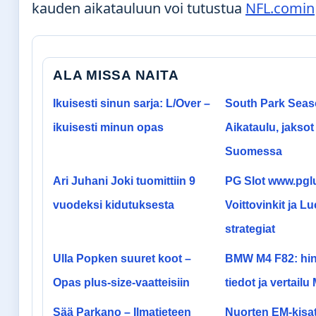
kauden aikatauluun voi tutustua
NFL.comin
ALA MISSA NAITA
Ikuisesti sinun sarja: L/Over –
South Park Seas
ikuisesti minun opas
Aikataulu, jaksot
Suomessa
Ari Juhani Joki tuomittiin 9
PG Slot www.pgl
vuodeksi kidutuksesta
Voittovinkit ja Lu
strategiat
Ulla Popken suuret koot –
BMW M4 F82: hint
Opas plus-size-vaatteisiin
tiedot ja vertailu
Sää Parkano – Ilmatieteen
Nuorten EM-kisa