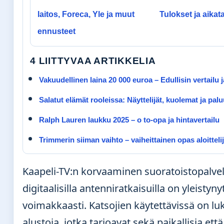
laitos, Foreca, Yle ja muut
Tulokset ja aikat
ennusteet
4 LIITTYVAA ARTIKKELIA
Vakuudellinen laina 20 000 euroa – Edullisin vertailu j
Salatut elämät rooleissa: Näyttelijät, kuolemat ja palu
Ralph Lauren laukku 2025 – o to-opa ja hintavertailu
Trimmerin siiman vaihto – vaiheittainen opas aloittelij
Kaapeli-TV:n korvaaminen suoratoistopalvelu
digitaalisilla antenniratkaisuilla on yleistyny
voimakkaasti. Katsojien käytettävissä on lukui
alustoja, jotka tarjoavat sekä paikallisia että