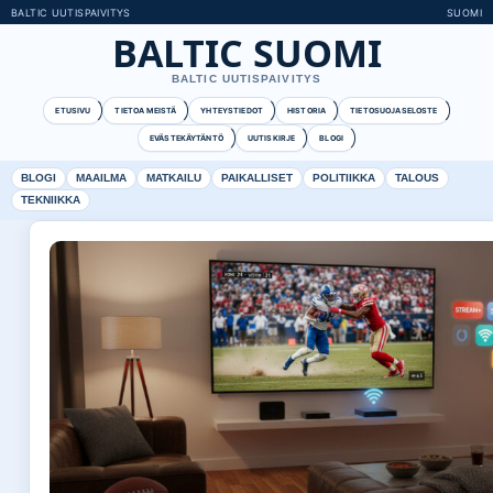
BALTIC UUTISPAIVITYS
SUOMI
BALTIC SUOMI
BALTIC UUTISPAIVITYS
ETUSIVU
TIETOA MEISTÄ
YHTEYSTIEDOT
HISTORIA
TIETOSUOJASELOSTE
EVÄSTEKÄYTÄNTÖ
UUTISKIRJE
BLOGI
BLOGI
MAAILMA
MATKAILU
PAIKALLISET
POLITIIKKA
TALOUS
TEKNIIKKA