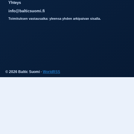
Yhteys
info@balticsuomi.fi
Toimituksen vastausaika: yleensa yhden arkipaivan sisalla.
© 2026 Baltic Suomi ·
WorldRSS