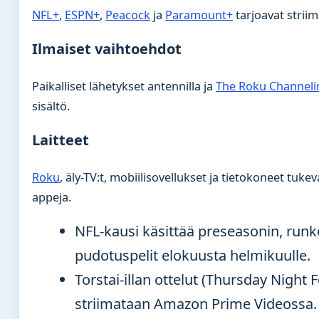
NFL+
,
ESPN+
,
Peacock
ja
Paramount+
tarjoavat striim
Ilmaiset vaihtoehdot
Paikalliset lähetykset antennilla ja
The Roku Channeli
sisältö.
Laitteet
Roku
, äly-TV:t, mobiilisovellukset ja tietokoneet tukeva
appeja.
NFL-kausi käsittää preseasonin, runk
pudotuspelit elokuusta helmikuulle.
Torstai-illan ottelut (Thursday Night F
striimataan Amazon Prime Videossa.