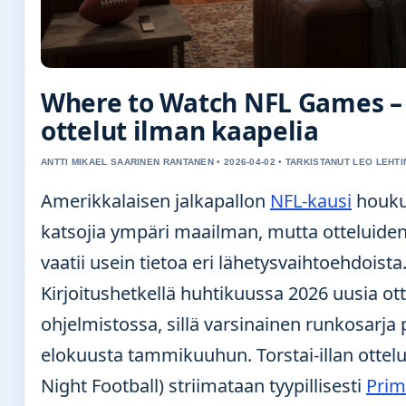
Where to Watch NFL Games –
ottelut ilman kaapelia
ANTTI MIKAEL SAARINEN RANTANEN • 2026-04-02 • TARKISTANUT LEO LEHT
Amerikkalaisen jalkapallon
NFL-kausi
houku
katsojia ympäri maailman, mutta otteluide
vaatii usein tietoa eri lähetysvaihtoehdoista
Kirjoitushetkellä huhtikuussa 2026 uusia otte
ohjelmistossa, sillä varsinainen runkosarja
elokuusta tammikuuhun. Torstai-illan ottel
Night Football) striimataan tyypillisesti
Prim