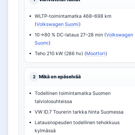
WLTP-toimintamatka 468–698 km
(
Volkswagen Suomi
)
10→80 % DC-lataus 27–28 min (
Volkswagen
Suomi
)
Teho 210 kW (286 hv) (
Moottori
)
Mikä on epäselvää
2
Todellinen toimintamatka Suomen
talviolosuhteissa
VW ID.7 Tourerin tarkka hinta Suomessa
Latausnopeuden todellinen tehokkuus
kylmässä