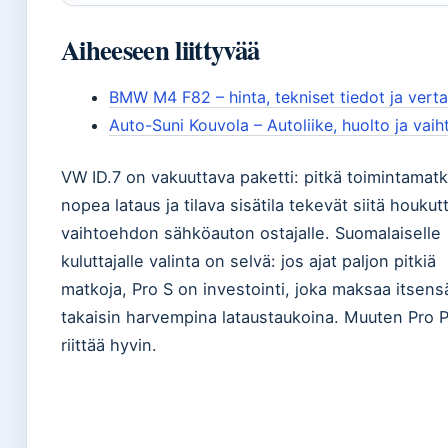
Aiheeseen liittyvää
BMW M4 F82 – hinta, tekniset tiedot ja verta
Auto-Suni Kouvola – Autoliike, huolto ja vaih
VW ID.7 on vakuuttava paketti: pitkä toimintamatk
nopea lataus ja tilava sisätila tekevät siitä houku
vaihtoehdon sähköauton ostajalle. Suomalaiselle
kuluttajalle valinta on selvä: jos ajat paljon pitkiä
matkoja, Pro S on investointi, joka maksaa itsens
takaisin harvempina lataustaukoina. Muuten Pro P
riittää hyvin.