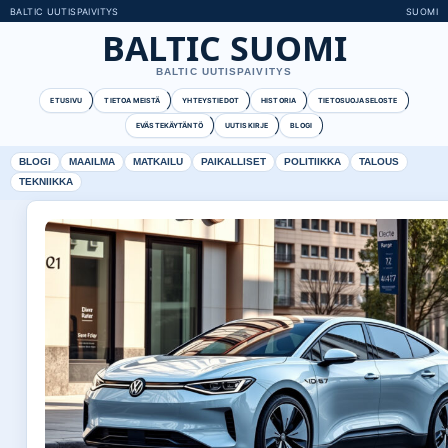
BALTIC UUTISPAIVITYS
SUOMI
BALTIC SUOMI
BALTIC UUTISPAIVITYS
ETUSIVU
TIETOA MEISTÄ
YHTEYSTIEDOT
HISTORIA
TIETOSUOJASELOSTE
EVÄSTEKÄYTÄNTÖ
UUTISKIRJE
BLOGI
BLOGI
MAAILMA
MATKAILU
PAIKALLISET
POLITIIKKA
TALOUS
TEKNIIKKA