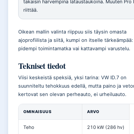
takaisin harvempina lataustaukoina. Muuten Pro 
riittää.
Oikean mallin valinta riippuu siis täysin omasta
ajoprofiilista ja siitä, kumpi on itselle tärkeämpää:
pidempi toimintamatka vai kattavampi varustelu.
Tekniset tiedot
Viisi keskeistä speksiä, yksi tarina: VW ID.7 on
suunniteltu tehokkuus edellä, mutta paino ja vet
kertovat sen olevan perheauto, ei urheiluauto.
OMINAISUUS
ARVO
Teho
210 kW (286 hv)