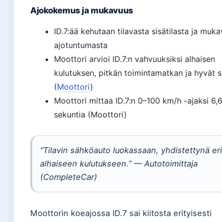
Ajokokemus ja mukavuus
ID.7:ää kehutaan tilavasta sisätilasta ja muk
ajotuntumasta
Moottori arvioi ID.7:n vahvuuksiksi alhaisen
kulutuksen, pitkän toimintamatkan ja hyvät si
(
Moottori
)
Moottori mittaa ID.7:n 0–100 km/h -ajaksi 6,
sekuntia (Moottori)
“Tilavin sähköauto luokassaan, yhdistettynä eri
alhaiseen kulutukseen.” — Autotoimittaja
(CompleteCar)
Moottorin koeajossa ID.7 sai kiitosta erityisesti