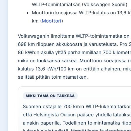
WLTP-toimintamatkan (Volkswagen Suomi)
Moottorin koeajossa WLTP-kulutus on 13,6 
km (
Moottori
)
Volkswagenin ilmoittama WLTP-toimintamatka on
698 km riippuen akkukoosta ja varustelusta. Pro S
86 kWh:n akulla yltää parhaimmillaan 700 kilometr
mikä on luokkansa kärkeä. Moottorin koeajossa m
kulutus 13,6 kWh/100 km on erittäin alhainen, mi
selittää pitkän toimintamatkan.
MIKSI TÄMÄ ON TÄRKEÄÄ
Suomen ostajalle 700 km:n WLTP-lukema tarkoi
että Helsingistä Ouluun pääsee yhdellä lataukse
ainakin paperilla. Todellinen toimintamatka riip
kuitenkin ajotyylistä, lämpötilasta ja tienpinnast