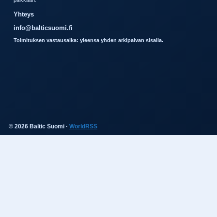
paikkaan.
Yhteys
info@balticsuomi.fi
Toimituksen vastausaika: yleensa yhden arkipaivan sisalla.
© 2026 Baltic Suomi ·
WorldRSS