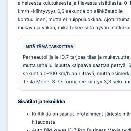
alhaisesta kulutuksesta ja tilavasta sisätilasta. 0–
km/h -kiihtyvyys 6,6 sekuntia on sähköautolle
kohtuullinen, mutta ei huippuluokkaa. Ajotuntuma
mukava ja vakaa, mikä tekee siitä hyvän matka-a
MITÄ TÄMÄ TARKOITTAA
Perheautoilijalle ID.7 tarjoaa tilaa ja mukavuutta,
mutta urheilullisuutta kaipaava saattaa pettyä. 6
sekuntia 0–100 km/h on riittävä, mutta esimerki
Tesla Model 3 Performance kiihtyy 3,3 sekunni
Sisätilat ja tekniikka
Kriitikkiä on saanut infotainment-järjestelmä
hitaudesta
Auto Bild kuvaa ID.7 Pro Business Maxia tyyl