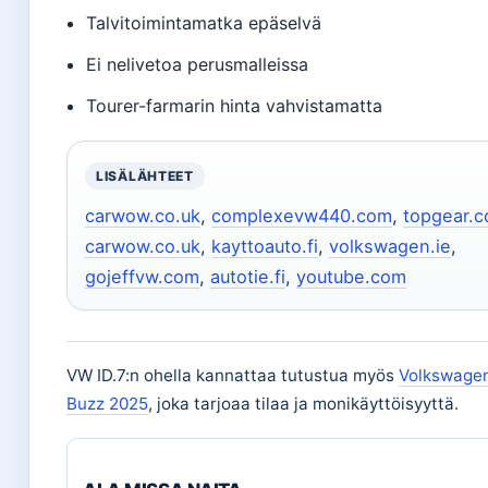
Talvitoimintamatka epäselvä
Ei nelivetoa perusmalleissa
Tourer-farmarin hinta vahvistamatta
LISÄLÄHTEET
carwow.co.uk
,
complexevw440.com
,
topgear.
carwow.co.uk
,
kayttoauto.fi
,
volkswagen.ie
,
gojeffvw.com
,
autotie.fi
,
youtube.com
VW ID.7:n ohella kannattaa tutustua myös
Volkswagen
Buzz 2025
, joka tarjoaa tilaa ja monikäyttöisyyttä.