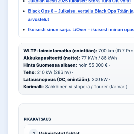
Jukolan viesti 2025 tulokset: Stora Tuna OK voitti
Black Ops 6 – Julkaisu, vertailu Black Ops 7:ään ja
arvostelut
Ikuisesti sinun sarja: L/Over – ikuisesti minun opa
WLTP-toimintamatka (enintään):
700 km (ID.7 Pro 
Akkukapasiteetti (netto):
77 kWh / 86 kWh ·
Hinta Suomessa alkaen:
noin 55 000 € ·
Teho:
210 kW (286 hv) ·
Latausnopeus (DC, enintään):
200 kW ·
Korimalli:
Sähköinen viistoperä / Tourer (farmari)
PIKAKATSAUS
Vahvistetut faktat
1