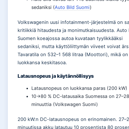
sedaniksi (
Auto Bild Suomi
)
Volkswagenin uusi infotainment-järjestelmä on s
kritiikkiä hitaudesta ja monimutkaisuudesta. Auto 
Suomen koeajossa autoa kuvataan tyylikkääksi
sedaniksi, mutta käyttöliittymän viiveet voivat ärs
Tavaratila on 532–1 568 litraa (Moottori), mikä on
luokkansa keskitasoa.
Latausnopeus ja käytännöllisyys
Latausnopeus on luokkansa paras (200 kW)
10→80 % DC-latausaika Suomessa on 27–2
minuuttia (Volkswagen Suomi)
200 kW:n DC-latausnopeus on erinomainen. 27–
minuutissa akku latautuu 10 prosentista 80 prosen