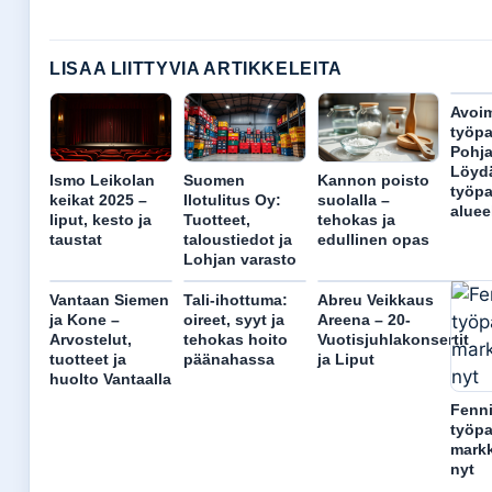
LISAA LIITTYVIA ARTIKKELEITA
Avoi
työpa
Pohj
Löyd
Ismo Leikolan
Suomen
Kannon poisto
työpa
keikat 2025 –
Ilotulitus Oy:
suolalla –
aluee
liput, kesto ja
Tuotteet,
tehokas ja
taustat
taloustiedot ja
edullinen opas
Lohjan varasto
Vantaan Siemen
Tali-ihottuma:
Abreu Veikkaus
ja Kone –
oireet, syyt ja
Areena – 20-
Arvostelut,
tehokas hoito
Vuotisjuhlakonsertit
tuotteet ja
päänahassa
ja Liput
huolto Vantaalla
Fenni
työpa
markk
nyt