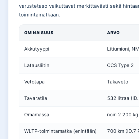
varustetaso vaikuttavat merkittävästi sekä hintaa
toimintamatkaan.
OMINAISUUS
ARVO
Akkutyyppi
Litiumioni, N
Latausliitin
CCS Type 2
Vetotapa
Takaveto
Tavaratila
532 litraa (ID
Omamassa
noin 2 200 kg
WLTP-toimintamatka (enintään)
700 km (ID.7 