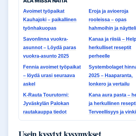
ALA MISSA NAITA
Avoimet työpaikat
Eroja ja avioeroja
Kauhajoki – paikallinen
rooleissa – opas
työnhakuopas
hahmoihin ja näytteli
Savonlinna vuokra-
Kanaa ja riisiä – Help
asunnot – Löydä paras
herkulliset reseptit
vuokra-asunto 2025
perheelle
Fennia avoimet työpaikat
Systembolaget hinn
– löydä urasi seuraava
2025 – Haaparanta,
askel
lonkero ja vertailu
K-Rauta Tourutorni:
Kana aura pasta – h
Jyväskylän Palokan
ja herkullinen resepti
rautakauppa tiedot
Terveellisyys ja vinki
Usein kysytyt kysymykset