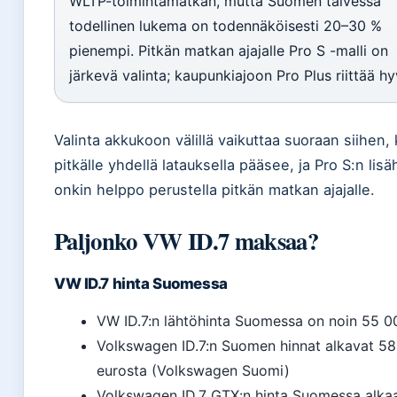
WLTP-toimintamatkan, mutta Suomen talvessa
todellinen lukema on todennäköisesti 20–30 %
pienempi. Pitkän matkan ajajalle Pro S -malli on
järkevä valinta; kaupunkiajoon Pro Plus riittää hy
Valinta akkukoon välillä vaikuttaa suoraan siihen,
pitkälle yhdellä latauksella pääsee, ja Pro S:n lisä
onkin helppo perustella pitkän matkan ajajalle.
Paljonko VW ID.7 maksaa?
VW ID.7 hinta Suomessa
VW ID.7:n lähtöhinta Suomessa on noin 55 0
Volkswagen ID.7:n Suomen hinnat alkavat 5
eurosta (Volkswagen Suomi)
Volkswagen ID.7 GTX:n hinta Suomessa alka