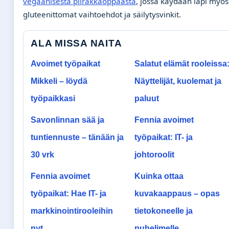
vegaanisesta piirakkaoppaasta
, jossa käydään läpi myös
gluteenittomat vaihtoehdot ja säilytysvinkit.
ALA MISSA NAITA
Avoimet työpaikat
Salatut elämät rooleissa
Mikkeli – löydä
Näyttelijät, kuolemat ja
työpaikkasi
paluut
Savonlinnan sää ja
Fennia avoimet
tuntiennuste – tänään ja
työpaikat: IT- ja
30 vrk
johtoroolit
Fennia avoimet
Kuinka ottaa
työpaikat: Hae IT- ja
kuvakaappaus – opas
markkinointirooleihin
tietokoneelle ja
nyt
puhelimelle