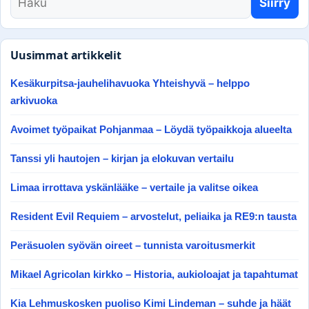
Siirry
Uusimmat artikkelit
Kesäkurpitsa-jauhelihavuoka Yhteishyvä – helppo
arkivuoka
Avoimet työpaikat Pohjanmaa – Löydä työpaikkoja alueelta
Tanssi yli hautojen – kirjan ja elokuvan vertailu
Limaa irrottava yskänlääke – vertaile ja valitse oikea
Resident Evil Requiem – arvostelut, peliaika ja RE9:n tausta
Peräsuolen syövän oireet – tunnista varoitusmerkit
Mikael Agricolan kirkko – Historia, aukioloajat ja tapahtumat
Kia Lehmuskosken puoliso Kimi Lindeman – suhde ja häät