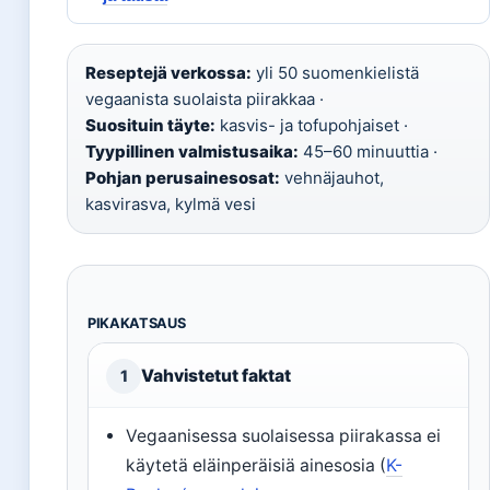
Reseptejä verkossa:
yli 50 suomenkielistä
vegaanista suolaista piirakkaa ·
Suosituin täyte:
kasvis- ja tofupohjaiset ·
Tyypillinen valmistusaika:
45–60 minuuttia ·
Pohjan perusainesosat:
vehnäjauhot,
kasvirasva, kylmä vesi
PIKAKATSAUS
Vahvistetut faktat
1
Vegaanisessa suolaisessa piirakassa ei
käytetä eläinperäisiä ainesosia (
K-