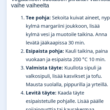
vaihe vaiheelta
Tee pohja:
Sekoita kuivat aineet, nyp
kylmä margariini joukkoon, lisää
kylmä vesi ja muotoile taikina. Anna
levätä jääkaapissa 30 min.
Esipaista pohja:
Kauli taikina, paina
vuokaan ja esipaista 200 °C 10 min.
Valmista täyte:
Kuullota sipuli ja
valkosipuli, lisää kasvikset ja tofu.
Mausta suolalla, pippurilla ja yrteillä.
Levitä täyte:
Kaada täyte
esipaistetulle pohjalle. Lisää päälle
soijajogurttia tai kaurakermaa