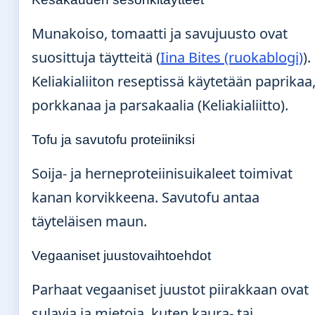
Munakoiso, tomaatti ja savujuusto ovat
suosittuja täytteitä (
Iina Bites (ruokablogi)
).
Keliakialiiton reseptissä käytetään paprikaa
porkkanaa ja parsakaalia (Keliakialiitto).
Tofu ja savutofu proteiiniksi
Soija- ja herneproteiinisuikaleet toimivat
kanan korvikkeena. Savutofu antaa
täyteläisen maun.
Vegaaniset juustovaihtoehdot
Parhaat vegaaniset juustot piirakkaan ovat
sulavia ja mietoja, kuten kaura- tai