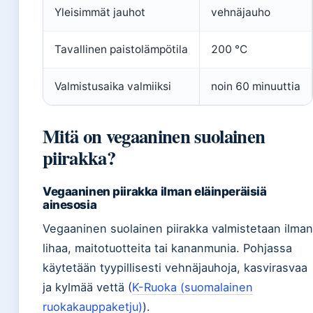
Yleisimmät jauhot
vehnäjauho
Tavallinen paistolämpötila
200 °C
Valmistusaika valmiiksi
noin 60 minuuttia
Mitä on vegaaninen suolainen
piirakka?
Vegaaninen piirakka ilman eläinperäisiä
ainesosia
Vegaaninen suolainen piirakka valmistetaan ilman
lihaa, maitotuotteita tai kananmunia. Pohjassa
käytetään tyypillisesti vehnäjauhoja, kasvirasvaa
ja kylmää vettä (
K-Ruoka (suomalainen
ruokakauppaketju)
).