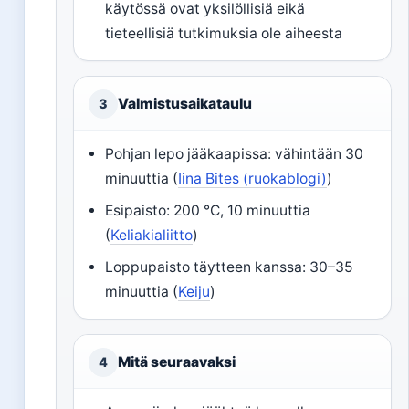
käytössä ovat yksilöllisiä eikä
tieteellisiä tutkimuksia ole aiheesta
Valmistusaikataulu
3
Pohjan lepo jääkaapissa: vähintään 30
minuuttia (
Iina Bites (ruokablogi)
)
Esipaisto: 200 °C, 10 minuuttia
(
Keliakialiitto
)
Loppupaisto täytteen kanssa: 30–35
minuuttia (
Keiju
)
Mitä seuraavaksi
4