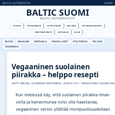
BALTIC UUTISPAIVITYS
SUOMI
BALTIC SUOMI
BALTIC UUTISPAIVITYS
ETUSIVU
TIETOA MEISTÄ
YHTEYSTIEDOT
HISTORIA
TIETOSUOJASELOSTE
EVÄSTEKÄYTÄNTÖ
UUTISKIRJE
BLOGI
BLOGI
MAAILMA
MATKAILU
PAIKALLISET
POLITIIKKA
TALOUS
TEKNIIKKA
Vegaaninen suolainen
piirakka – helppo resepti
ANTTI MIKAEL SAARINEN RANTANEN • 2026-07-06 • TARKISTANUT NOORA MA
Kun mielessä käy, että suolainen piirakka ilman
voita ja kananmunaa voisi olla haastavaa,
vegaaninen versio yllättää monipuolisuudellaan.