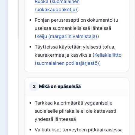
Ruoka (suomalainen
ruokakauppaketju)
)
Pohjan perusresepti on dokumentoitu
useissa suomenkielisissä lähteissä
(
Keiju (margariinivalmistaja)
)
Täytteissä käytetään yleisesti tofua,
kaurakermaa ja kasviksia (
Keliakialiitto
(suomalainen potilasjärjestö)
)
Mikä on epäselvää
2
Tarkkaa kalorimäärää vegaaniselle
suolaiselle piirakalle ei ole kattavasti
yhdessä lähteessä
Vaikutukset terveyteen pitkäaikaisessa