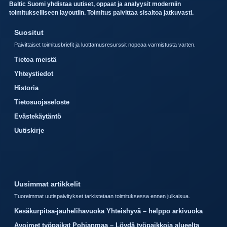
Baltic Suomi yhdistaa uutiset, oppaat ja analyysit moderniin
toimitukselliseen layoutiin. Toimitus paivittaa sisaltoa jatkuvasti.
Suositut
Paivittaiset toimitusbriefit ja luottamusresurssit nopeaa varmistusta varten.
Tietoa meistä
Yhteystiedot
Historia
Tietosuojaseloste
Evästekäytäntö
Uutiskirje
Uusimmat artikkelit
Tuoreimmat uutispaivitykset tarkistetaan toimituksessa ennen julkaisua.
Kesäkurpitsa-jauhelihavuoka Yhteishyvä – helppo arkivuoka
Avoimet työpaikat Pohjanmaa – Löydä työpaikkoja alueelta