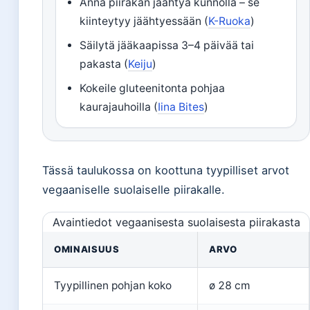
Anna piirakan jäähtyä kunnolla – se
kiinteytyy jäähtyessään (
K-Ruoka
)
Säilytä jääkaapissa 3–4 päivää tai
pakasta (
Keiju
)
Kokeile gluteenitonta pohjaa
kaurajauhoilla (
Iina Bites
)
Tässä taulukossa on koottuna tyypilliset arvot
vegaaniselle suolaiselle piirakalle.
Avaintiedot vegaanisesta suolaisesta piirakasta
OMINAISUUS
ARVO
Tyypillinen pohjan koko
ø 28 cm