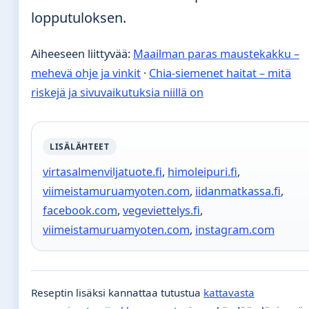
lopputuloksen.
Aiheeseen liittyvää:
Maailman paras maustekakku –
mehevä ohje ja vinkit
·
Chia-siemenet haitat – mitä
riskejä ja sivuvaikutuksia niillä on
LISÄLÄHTEET
virtasalmenviljatuote.fi
,
himoleipuri.fi
,
viimeistamuruamyoten.com
,
iidanmatkassa.fi
,
facebook.com
,
vegeviettelys.fi
,
viimeistamuruamyoten.com
,
instagram.com
Reseptin lisäksi kannattaa tutustua
kattavasta