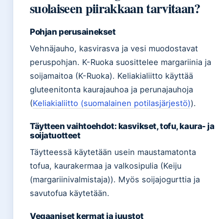
suolaiseen piirakkaan tarvitaan?
Pohjan perusainekset
Vehnäjauho, kasvirasva ja vesi muodostavat
peruspohjan. K-Ruoka suosittelee margariinia ja
soijamaitoa (K-Ruoka). Keliakialiitto käyttää
gluteenitonta kaurajauhoa ja perunajauhoja
(
Keliakialiitto (suomalainen potilasjärjestö)
).
Täytteen vaihtoehdot: kasvikset, tofu, kaura- ja
soijatuotteet
Täytteessä käytetään usein maustamatonta
tofua, kaurakermaa ja valkosipulia (Keiju
(margariinivalmistaja)). Myös soijajogurttia ja
savutofua käytetään.
Vegaaniset kermat ja juustot