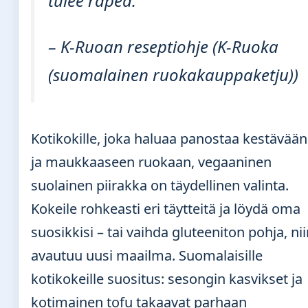
tulee rapea.”
– K-Ruoan reseptiohje (K-Ruoka
(suomalainen ruokakauppaketju))
Kotikokille, joka haluaa panostaa kestävään
ja maukkaaseen ruokaan, vegaaninen
suolainen piirakka on täydellinen valinta.
Kokeile rohkeasti eri täytteitä ja löydä oma
suosikkisi – tai vaihda gluteeniton pohja, ni
avautuu uusi maailma. Suomalaisille
kotikokeille suositus: sesongin kasvikset ja
kotimainen tofu takaavat parhaan