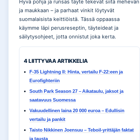
Hyvä pohja ja runsas täyte tekevät siitä mehevän
ja maukkaan – ja parhaat vinkit löytyvät
suomalaisista keittiöistä. Tässä oppaassa
käymme läpi perusreseptin, täyteideat ja
säilytysohjeet, jotta onnistut joka kerta.
4 LIITTYVAA ARTIKKELIA
F-35 Lightning II: Hinta, vertailu F-22:een ja
Eurofighteriin
South Park Season 27 – Aikataulu, jaksot ja
saatavuus Suomessa
Vakuudellinen laina 20 000 euroa – Edullisin
vertailu ja pankit
Taisto Nikkinen Joensuu – Teboil-yrittäjän faktat
ja tausta