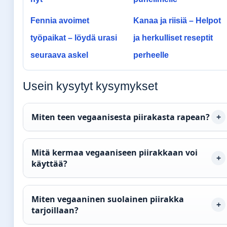
Fennia avoimet
Kanaa ja riisiä – Helpot
työpaikat – löydä urasi
ja herkulliset reseptit
seuraava askel
perheelle
Usein kysytyt kysymykset
Miten teen vegaanisesta piirakasta rapean?
Mitä kermaa vegaaniseen piirakkaan voi
käyttää?
Miten vegaaninen suolainen piirakka
tarjoillaan?