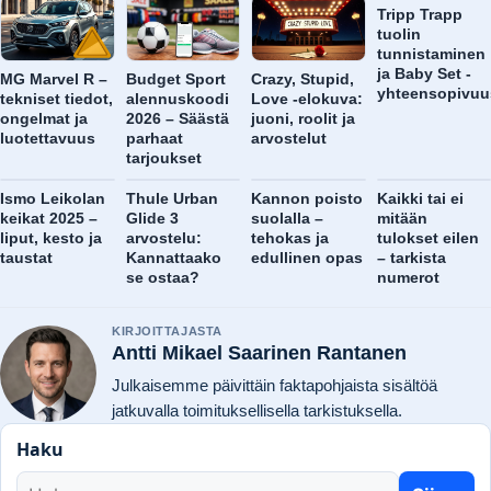
Tripp Trapp
tuolin
tunnistaminen
ja Baby Set -
MG Marvel R –
Budget Sport
Crazy, Stupid,
yhteensopivuu
tekniset tiedot,
alennuskoodi
Love -elokuva:
ongelmat ja
2026 – Säästä
juoni, roolit ja
luotettavuus
parhaat
arvostelut
tarjoukset
Ismo Leikolan
Thule Urban
Kannon poisto
Kaikki tai ei
keikat 2025 –
Glide 3
suolalla –
mitään
liput, kesto ja
arvostelu:
tehokas ja
tulokset eilen
taustat
Kannattaako
edullinen opas
– tarkista
se ostaa?
numerot
KIRJOITTAJASTA
Antti Mikael Saarinen Rantanen
Julkaisemme päivittäin faktapohjaista sisältöä
jatkuvalla toimituksellisella tarkistuksella.
Haku